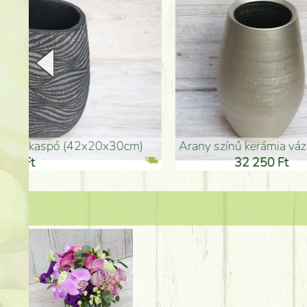
arany színű kerámia váza (40x26cm)
hosszú arany színű p
32 250 Ft
46 25