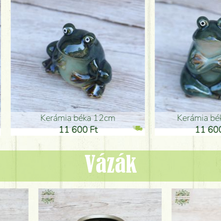
ia béka 12cm
Kerámia béka 12cm
1 600 Ft
11 600 Ft
Vázák