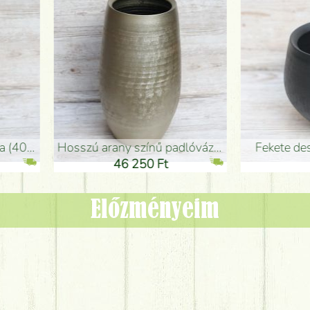
adlóváza (50x29cm)
fekete design váza (15x20cm)
0 Ft
11 250 Ft
Előzményeim