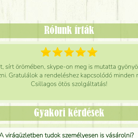
Rólunk írták
 sírt örömében, skype-on meg is mutatta gyönyör
ni. Gratulálok a rendeléshez kapcsolódó minden r
Csillagos ötös szolgáltatás!
Gyakori kérdések
A virágüzletben tudok személyesen is vásárolni?