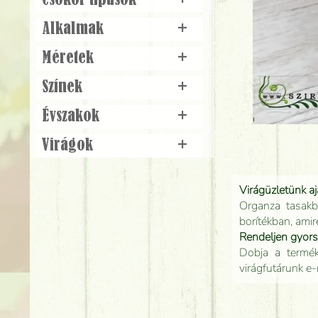
Csokor típusok
+
Alkalmak
+
Méretek
+
Színek
+
Évszakok
+
Virágok
+
Virágüzletünk a
Organza tasakb
borítékban, amir
Rendeljen gyor
Dobja a terméke
virágfutárunk e-