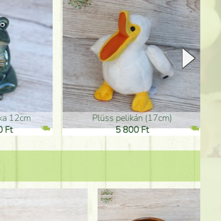
plüss pelikán (17cm)
Anyák-na
5 800 Ft
3 600