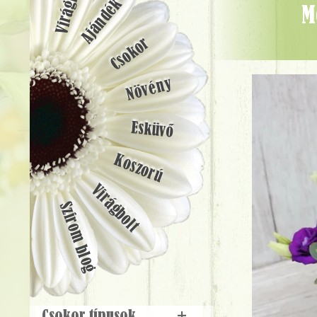
Ajándék
modern üveg kocka, lila virágokkal (16 szál) - Virágküldés
Csokor
Növény
Esküvő
Koszorú
Virágbolt
Szirom blog