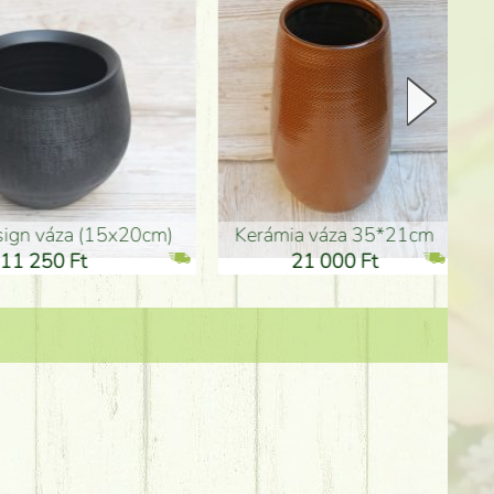
Kerámia váza 35*21cm
ballagó fiú fa betűző (10c
21 000 Ft
1 300 Ft