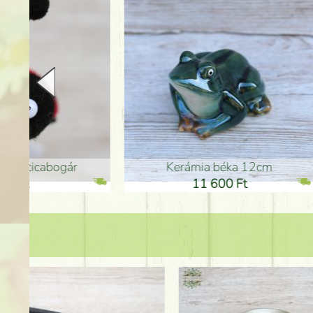
Kerámia béka 12cm
Kerám
11 600 Ft
1