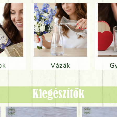
lok
Vázák
Kiegészítők