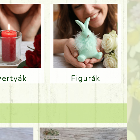
Gyertyák
Figurák