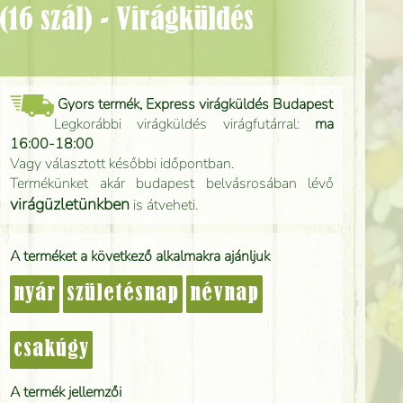
Gyors termék, Express virágküldés Budapest
Legkorábbi virágküldés virágfutárral:
ma
16:00-18:00
Vagy választott későbbi időpontban.
Termékünket akár budapest belvásrosában lévő
virágüzletünkben
is átveheti.
A terméket a következő alkalmakra ajánljuk
nyár
születésnap
névnap
csakúgy
A termék jellemzői