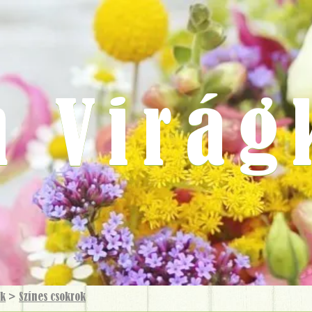
m Virág
ok
>
Színes csokrok