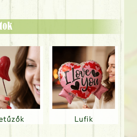
ztok
Betűzők
Lufik