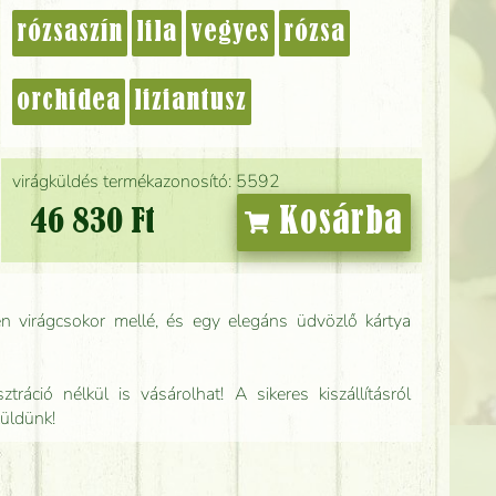
rózsaszín
lila
vegyes
rózsa
orchidea
liziantusz
virágküldés termékazonosító: 5592
Kosárba
46 830 Ft
n virágcsokor mellé, és egy elegáns üdvözlő kártya
tráció nélkül is vásárolhat! A sikeres kiszállításról
küldünk!