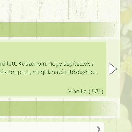
ű lett. Köszönöm, hogy segítettek a
észlet profi, megbízható intézéséhez.
Mónika
(
5
/5
)