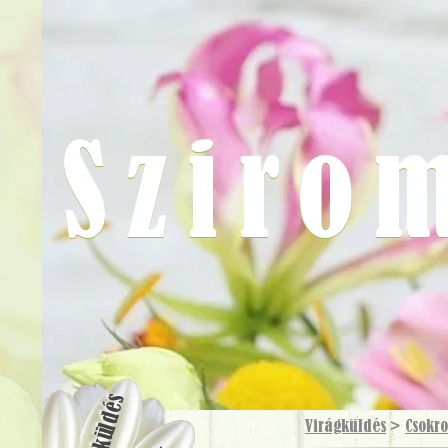
Sziro
Virágküldés
Virágküldés
>
Csokr