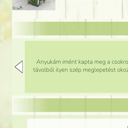
Anyukám imént kapta meg a csokrot,
távolból ilyen szép meglepetést okoz