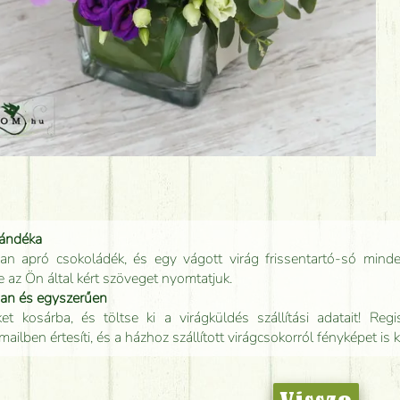
jándéka
an apró csokoládék, és egy vágott virág frissentartó-só minde
e az Ön által kért szöveget nyomtatjuk.
san és egyszerűen
t kosárba, és töltse ki a virágküldés szállítási adatait! Regisz
mailben értesíti, és a házhoz szállított virágcsokorról fényképet is 