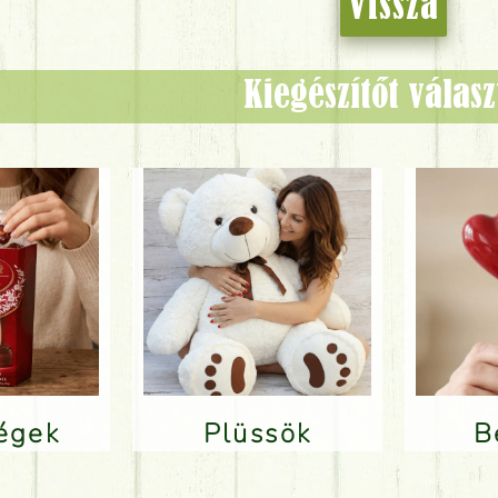
Vissza
Kiegészítőt válas
ségek
Plüssök