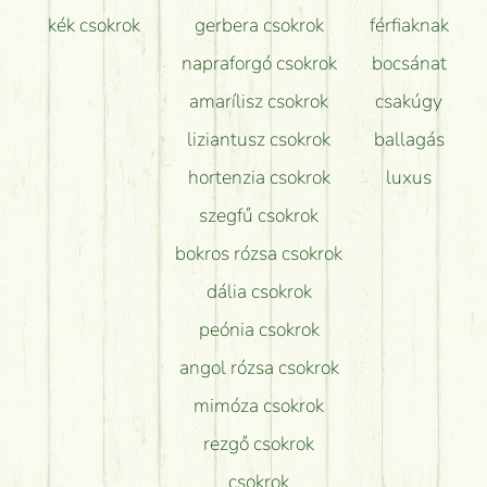
kék csokrok
gerbera csokrok
férfiaknak
napraforgó csokrok
bocsánat
amarílisz csokrok
csakúgy
liziantusz csokrok
ballagás
hortenzia csokrok
luxus
szegfű csokrok
bokros rózsa csokrok
dália csokrok
peónia csokrok
angol rózsa csokrok
mimóza csokrok
rezgő csokrok
csokrok