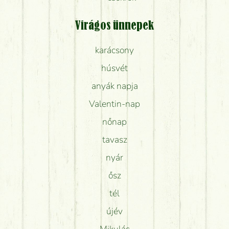
Virágos ünnepek
karácsony
húsvét
anyák napja
Valentin-nap
nőnap
tavasz
nyár
ősz
tél
újév