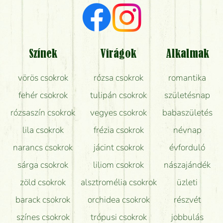
Milyen visszajelzést kapok a virágküldésről?
Tényleg azt kapom, ami a képen van?
Színek
Virágok
Alkalmak
Mit kell tudni a virágcsokrok szállításáról?
vörös csokrok
rózsa csokrok
romantika
Hogy marad a lehető legtovább friss a csokor?
fehér csokrok
tulipán csokrok
születésnap
Tudok adventi koszorút vásárolni boltban?
rózsaszín csokrok
vegyes csokrok
babaszületés
lila csokrok
frézia csokrok
névnap
narancs csokrok
jácint csokrok
évforduló
sárga csokrok
liliom csokrok
nászajándék
zöld csokrok
alsztromélia csokrok
üzleti
barack csokrok
orchidea csokrok
részvét
színes csokrok
trópusi csokrok
jobbulás