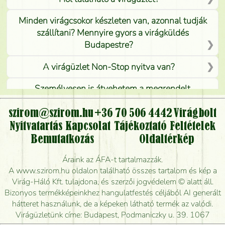
Minden virágcsokor készleten van, azonnal tudják
szállítani? Mennyire gyors a virágküldés
Budapestre?
A virágüzlet Non-Stop nyitva van?
Személyesen is átvehetem a megrendelt
virágcsokrot, vagy csak virágküldéssel, kiszállítással
kérhető?
szirom@szirom.hu
+36 70 506 4442
Virágbolt
Nyitvatartás
Kapcsolat
Tájékoztató
Feltételek
Vidékre is lehet rendelni?
Bemutatkozás
Oldaltérkép
Meddig rendelhetek virágküldést úgy, hogy még ma
Áraink az ÁFA-t tartalmazzák.
kiszállítsák?
A www.szirom.hu oldalon található összes tartalom és kép a
Virág-Háló Kft. tulajdona, és szerzői jogvédelem © alatt áll.
Mennyire gyorsan tudják elkészíteni a csokrot, és
Bizonyos termékképeinkhez hangulatfestés céljából AI generált
mikor tudják leghamarabb kiszállítani?
hátteret használunk, de a képeken látható termék az valódi.
Virágüzletünk címe: Budapest, Podmaniczky u. 39. 1067
Vörös rózsát keresek, van önöknél?