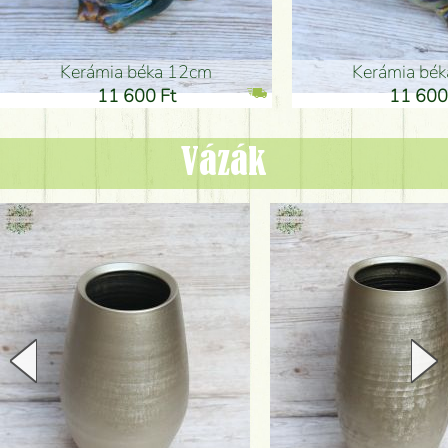
Kerámia béka 12cm
Kerámia bé
11 600 Ft
11 600
Vázák