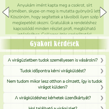
Anyukám imént kapta meg a csokrot, sírt
örömében, skype-on meg is mutatta gyönyörű lett.
Köszönöm, hogy segítettek a távolból ilyen szép
meglepetést okozni. Gratulálok a rendeléshez
kapcsolódó minden részlet profi, megbízható
intézéséhez. Csillagos ötös szolgáltatás!
Mónika
(
5
/5
)
Gyakori kérdések
A virágüzletben tudok személyesen is vásárolni?
Tudok időpontra kérni virágküldést?
Nem tudom mikor lesz otthon a címzett, így is tudok
virágot küldeni?
A virágküldéshez kérhetek üzenőkártyát?
Hol található a virágüzlet?