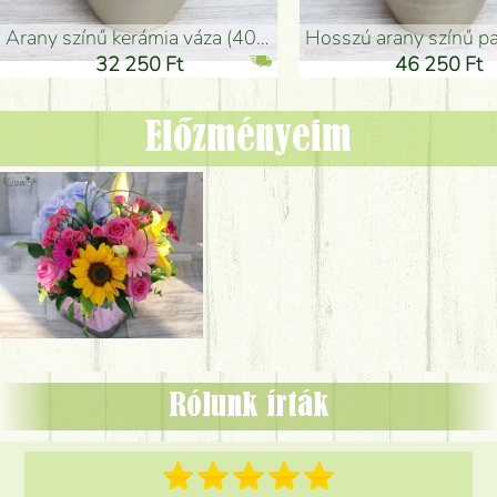
arany színű kerámia váza (40x26cm)
hosszú arany színű padlóváza
32 250 Ft
46 250 Ft
Előzményeim
Rólunk írták