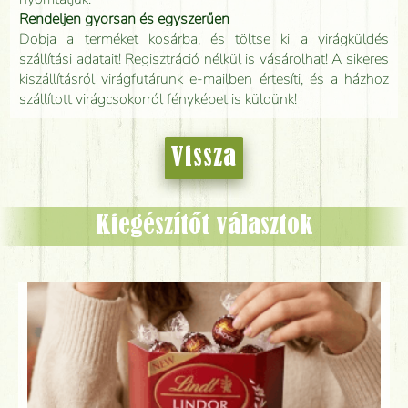
Rendeljen gyorsan és egyszerűen
Dobja a terméket kosárba, és töltse ki a virágküldés
szállítási adatait! Regisztráció nélkül is vásárolhat! A sikeres
kiszállításról virágfutárunk e-mailben értesíti, és a házhoz
szállított virágcsokorról fényképet is küldünk!
Vissza
Kiegészítőt választok