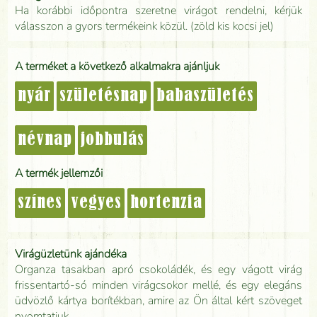
Ha korábbi időpontra szeretne virágot rendelni, kérjük
válasszon a gyors termékeink közül. (zöld kis kocsi jel)
A terméket a következő alkalmakra ajánljuk
nyár
születésnap
babaszületés
névnap
jobbulás
A termék jellemzői
színes
vegyes
hortenzia
Virágüzletünk ajándéka
Organza tasakban apró csokoládék, és egy vágott virág
frissentartó-só minden virágcsokor mellé, és egy elegáns
üdvözlő kártya borítékban, amire az Ön által kért szöveget
nyomtatjuk.