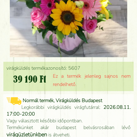
virágküldés termékazonosító: 5607
Ez a termék jelenleg sajnos nem
39 190 Ft
rendelhető.
Normál termék, Virágküldés Budapest
Legkorábbi virágküldés virágfutárral:
2026.08.11.
17:00-20:00
Vagy választott későbbi időpontban.
Termékünket akár budapest belvásrosában lévő
virágüzletünkben
is átveheti.