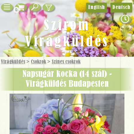
English
Deutsch
0
Szirom
Virágküldés
Virágküldés
>
Csokrok
>
Színes csokrok
napsugár kocka (14 szál) -
Virágküldés Budapesten