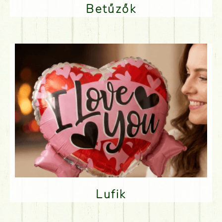
Betűzők
Lufik