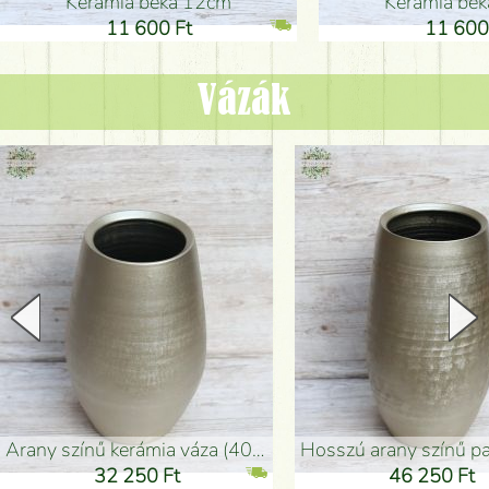
Kerámia béka 12cm
Kerámia bé
11 600 Ft
11 600
Vázák
arany színű kerámia váza (40x26cm)
hosszú arany színű padlóváza
32 250 Ft
46 250 Ft