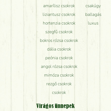
amarílisz csokrok
csakúgy
liziantusz csokrok
ballagás
hortenzia csokrok
luxus
szegfű csokrok
bokros rózsa csokrok
dália csokrok
peónia csokrok
angol rózsa csokrok
mimóza csokrok
rezgő csokrok
csokrok
Virágos ünnepek