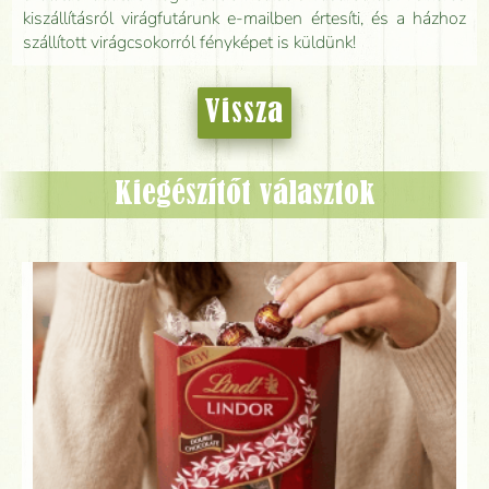
kiszállításról virágfutárunk e-mailben értesíti, és a házhoz
szállított virágcsokorról fényképet is küldünk!
Vissza
Kiegészítőt választok