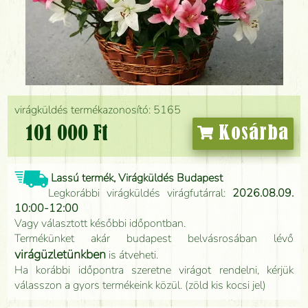
virágküldés termékazonosító: 5165
101 000 Ft
Kosárba
Lassú termék, Virágküldés Budapest
Legkorábbi virágküldés virágfutárral:
2026.08.09.
10:00-12:00
Vagy választott későbbi időpontban.
Termékünket akár budapest belvásrosában lévő
virágüzletünkben
is átveheti.
Ha korábbi időpontra szeretne virágot rendelni, kérjük
válasszon a gyors termékeink közül. (zöld kis kocsi jel)