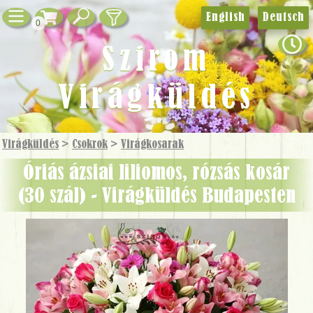
English
Deutsch
0
Szirom
Virágküldés
Virágküldés
>
Csokrok
>
Virág­kosarak
óriás ázsiai liliomos, rózsás kosár
(30 szál) - Virágküldés Budapesten