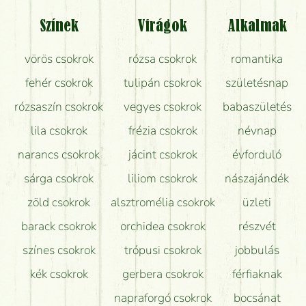
Tényleg azt kapom, ami a képen van?
Színek
Virágok
Alkalmak
Mit kell tudni a virágcsokrok szállításáról?
vörös csokrok
rózsa csokrok
romantika
Hogy marad a lehető legtovább friss a csokor?
fehér csokrok
tulipán csokrok
születésnap
Tudok adventi koszorút vásárolni boltban?
rózsaszín csokrok
vegyes csokrok
babaszületés
lila csokrok
frézia csokrok
névnap
narancs csokrok
jácint csokrok
évforduló
sárga csokrok
liliom csokrok
nászajándék
zöld csokrok
alsztromélia csokrok
üzleti
barack csokrok
orchidea csokrok
részvét
színes csokrok
trópusi csokrok
jobbulás
kék csokrok
gerbera csokrok
férfiaknak
napraforgó csokrok
bocsánat