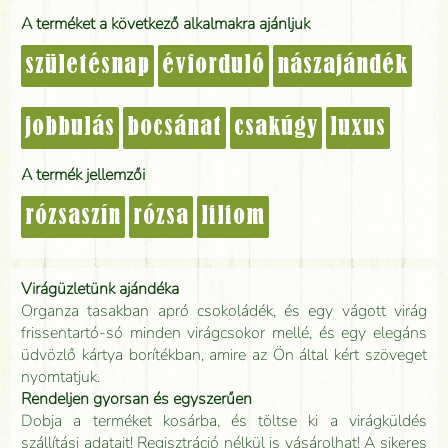
A terméket a következő alkalmakra ajánljuk
születésnap
évforduló
nászajándék
jobbulás
bocsánat
csakúgy
luxus
A termék jellemzői
rózsaszín
rózsa
liliom
Virágüzletünk ajándéka
Organza tasakban apró csokoládék, és egy vágott virág
frissentartó-só minden virágcsokor mellé, és egy elegáns
üdvözlő kártya borítékban, amire az Ön által kért szöveget
nyomtatjuk.
Rendeljen gyorsan és egyszerűen
Dobja a terméket kosárba, és töltse ki a virágküldés
szállítási adatait! Regisztráció nélkül is vásárolhat! A sikeres