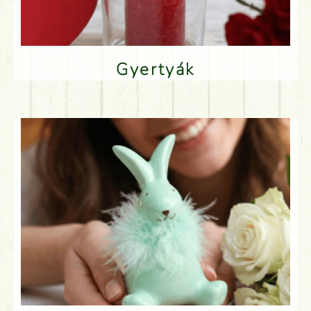
Gyertyák