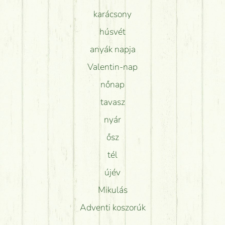
karácsony
húsvét
anyák napja
Valentin-nap
nőnap
tavasz
nyár
ősz
tél
újév
Mikulás
Adventi koszorúk