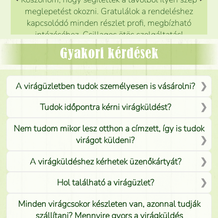
meglepetést okozni. Gratulálok a rendeléshez
kapcsolódó minden részlet profi, megbízható
intézéséhez. Csillagos ötös szolgáltatás!
Mónika
(
5
/5
)
Gyakori kérdések
A virágüzletben tudok személyesen is vásárolni?
Tudok időpontra kérni virágküldést?
Nem tudom mikor lesz otthon a címzett, így is tudok
virágot küldeni?
A virágküldéshez kérhetek üzenőkártyát?
Hol található a virágüzlet?
Minden virágcsokor készleten van, azonnal tudják
szállítani? Mennyire gyors a virágküldés