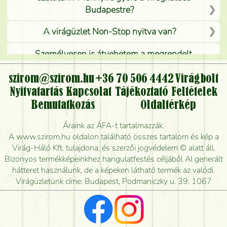
Budapestre?
A virágüzlet Non-Stop nyitva van?
Személyesen is átvehetem a megrendelt
virágcsokrot, vagy csak virágküldéssel, kiszállítással
kérhető?
szirom@szirom.hu
+36 70 506 4442
Virágbolt
Nyitvatartás
Kapcsolat
Tájékoztató
Feltételek
Vidékre is lehet rendelni?
Bemutatkozás
Oldaltérkép
Meddig rendelhetek virágküldést úgy, hogy még ma
Áraink az ÁFA-t tartalmazzák.
kiszállítsák?
A www.szirom.hu oldalon található összes tartalom és kép a
Virág-Háló Kft. tulajdona, és szerzői jogvédelem © alatt áll.
Mennyire gyorsan tudják elkészíteni a csokrot, és
Bizonyos termékképeinkhez hangulatfestés céljából AI generált
mikor tudják leghamarabb kiszállítani?
hátteret használunk, de a képeken látható termék az valódi.
Virágüzletünk címe: Budapest, Podmaniczky u. 39. 1067
Vörös rózsát keresek, van önöknél?
Milyen visszajelzést kapok a virágküldésről?