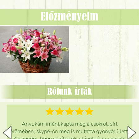
Előzményeim
Rólunk írták
Anyukám imént kapta meg a csokrot, sírt
örömében, skype-on meg is mutatta gyönyörű lett.
Köszönöm, hogy segítettek a távolból ilyen szép