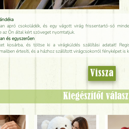
jándéka
an apró csokoládék, és egy vágott virág frissentartó-só minde
e az Ön által kért szöveget nyomtatjuk.
san és egyszerűen
t kosárba, és töltse ki a virágküldés szállítási adatait! Regisz
mailben értesíti, és a házhoz szállított virágcsokorról fényképet is 
Vissza
Kiegészítőt válas