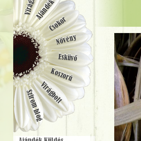
Ajándék
Csokor
Növény
Esküvő
Koszorú
Virágbolt
Szirom blog