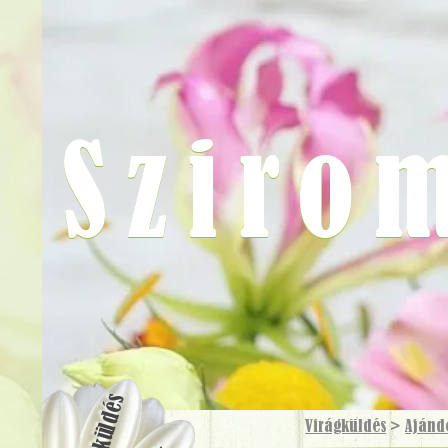
Sziro
Virágküldés
Virágküldés
>
Ajánd