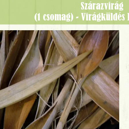
szárazvirág
(1 csomag) - Virágküldés