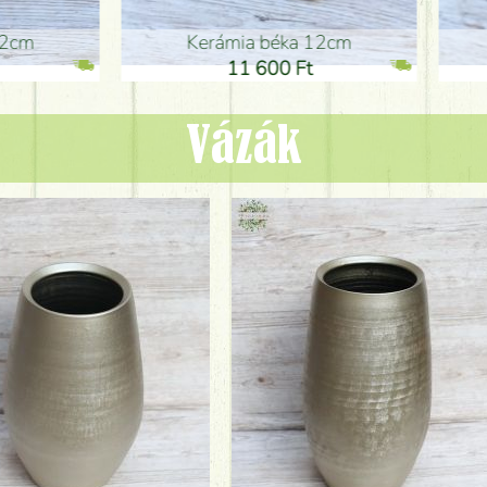
ia béka 12cm
Kerámia béka 12cm
1 600 Ft
11 600 Ft
Vázák