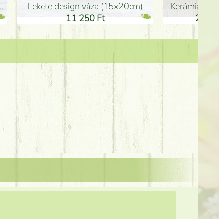
Kerámia váza 35*21cm
ballagó fiú fa betűző (10c
21 000 Ft
1 300 Ft