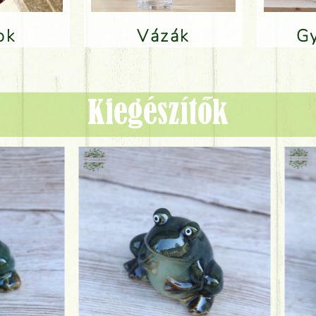
lok
Vázák
Kiegészítők