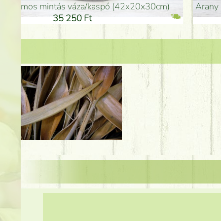
arany színű kerámia váza (40x26cm)
hosszú arany színű p
32 250 Ft
46 25