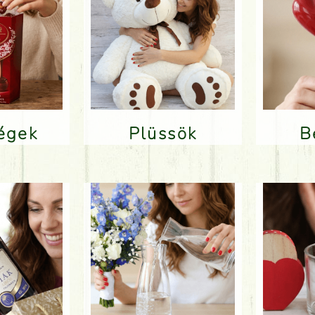
ségek
Plüssök