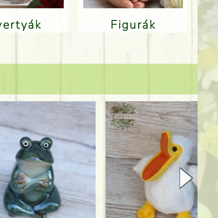
Gyertyák
Figurák