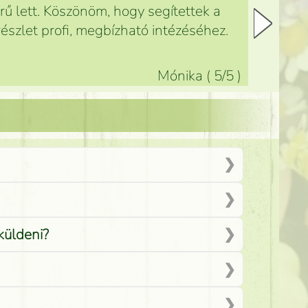
ű lett. Köszönöm, hogy segítettek a
észlet profi, megbízható intézéséhez.
Mónika
(
5
/5
)
küldeni?