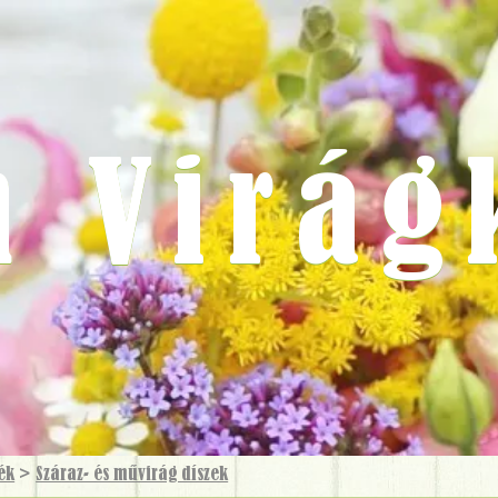
m Virág
ék
>
Száraz- és művirág díszek