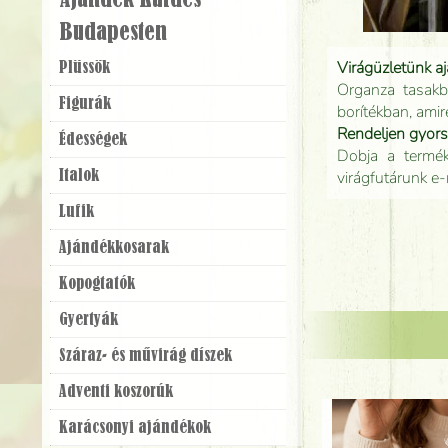
Ajándék Küldés
Budapesten
Virágüzletünk a
Plüssök
Organza tasakb
Figurák
borítékban, amir
Rendeljen gyor
Édességek
Dobja a terméke
virágfutárunk e-
Italok
Lufik
Ajándék­kosarak
Kopogtatók
Gyertyák
Száraz- és művirág díszek
Adventi koszorúk
Karácsonyi ajándékok