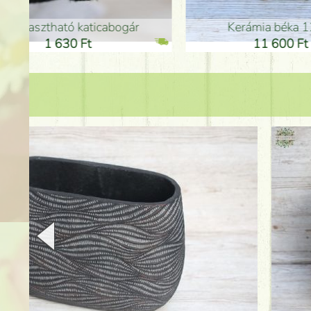
Kerámia béka 12cm
Kerám
11 600 Ft
1