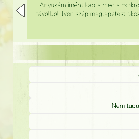
Anyukám imént kapta meg a csokrot,
távolból ilyen szép meglepetést okoz
Nem tudom