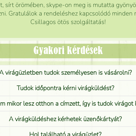
 sírt örömében, skype-on meg is mutatta gyönyör
ni. Gratulálok a rendeléshez kapcsolódó minden r
Csillagos ötös szolgáltatás!
Gyakori kérdések
A virágüzletben tudok személyesen is vásárolni?
Tudok időpontra kérni virágküldést?
 mikor lesz otthon a címzett, így is tudok virágot 
A virágküldéshez kérhetek üzenőkártyát?
Hol található a virágüzlet?