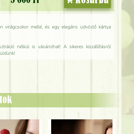
Kosárba
5 000 Ft
n virágcsokor mellé, és egy elegáns üdvözlő kártya
tráció nélkül is vásárolhat! A sikeres kiszállításról
küldünk!
ztok