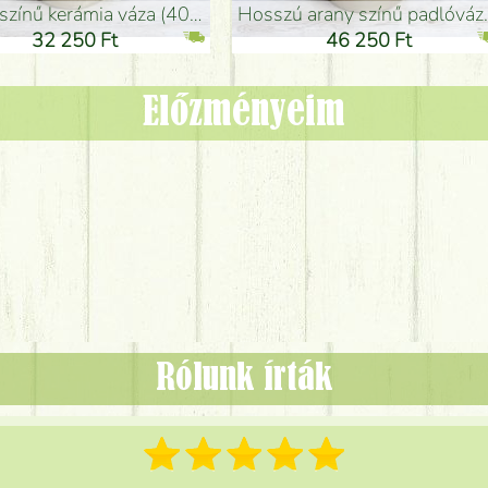
adlóváza (50x29cm)
fekete design váza (15x20cm)
0 Ft
11 250 Ft
Előzményeim
Rólunk írták