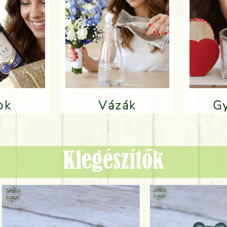
lok
Vázák
Kiegészítők