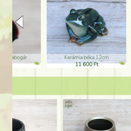
Kerámia béka 12cm
Kerám
11 600 Ft
1