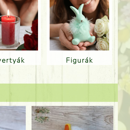
Gyertyák
Figurák