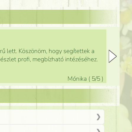
ű lett. Köszönöm, hogy segítettek a
észlet profi, megbízható intézéséhez.
Mónika
(
5
/5
)