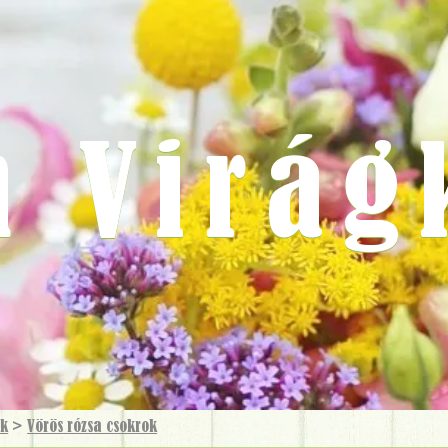
m Virág
ok
>
Vörös rózsa csokrok