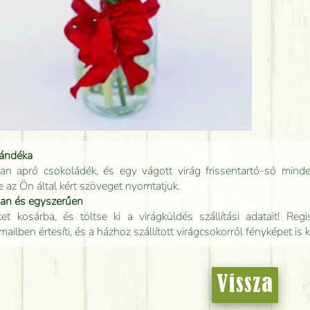
jándéka
an apró csokoládék, és egy vágott virág frissentartó-só minde
e az Ön által kért szöveget nyomtatjuk.
san és egyszerűen
t kosárba, és töltse ki a virágküldés szállítási adatait! Regisz
mailben értesíti, és a házhoz szállított virágcsokorról fényképet is 
Vissza