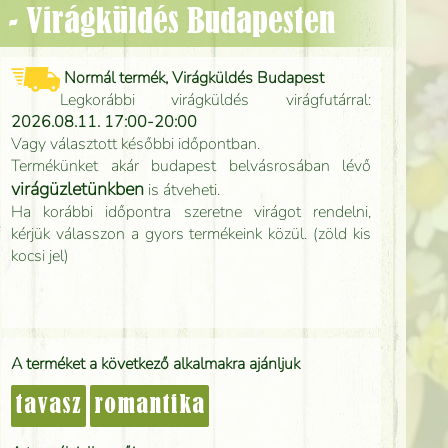
l) - Virágküldés Budapesten
Normál termék, Virágküldés Budapest
Legkorábbi virágküldés virágfutárral:
2026.08.11. 17:00-20:00
Vagy választott későbbi időpontban.
Termékünket akár budapest belvásrosában lévő
virágüzletünkben
is átveheti.
Ha korábbi időpontra szeretne virágot rendelni,
kérjük válasszon a gyors termékeink közül. (zöld kis
kocsi jel)
A terméket a következő alkalmakra ajánljuk
tavasz
romantika