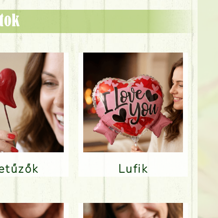
ztok
Betűzők
Lufik