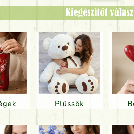
Kiegészítőt válas
ségek
Plüssök