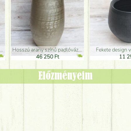
adlóváza (50x29cm)
fekete design váza (15x20cm)
0 Ft
11 250 Ft
Előzményeim