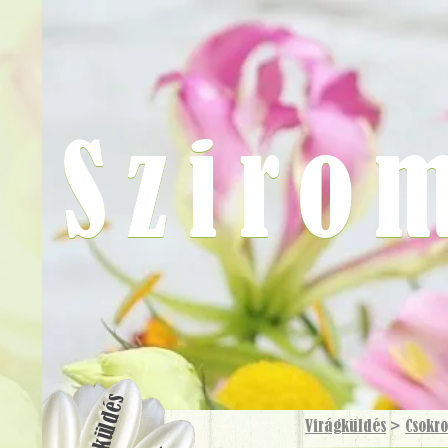
Sziro
Virágküldés
Virágküldés
>
Csokr