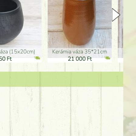
Kerámia váza 35*21cm
ballagó fiú fa betűző (10c
21 000 Ft
1 300 Ft