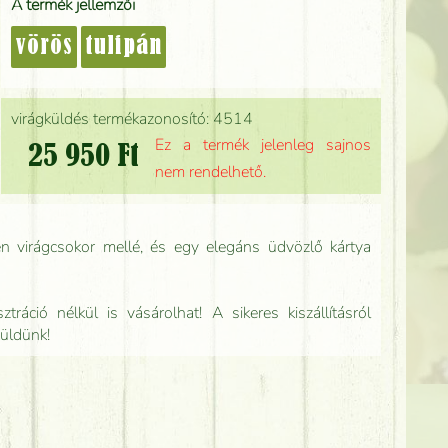
A termék jellemzői
vörös
tulipán
virágküldés termékazonosító: 4514
Ez a termék jelenleg sajnos
25 950 Ft
nem rendelhető.
n virágcsokor mellé, és egy elegáns üdvözlő kártya
tráció nélkül is vásárolhat! A sikeres kiszállításról
küldünk!