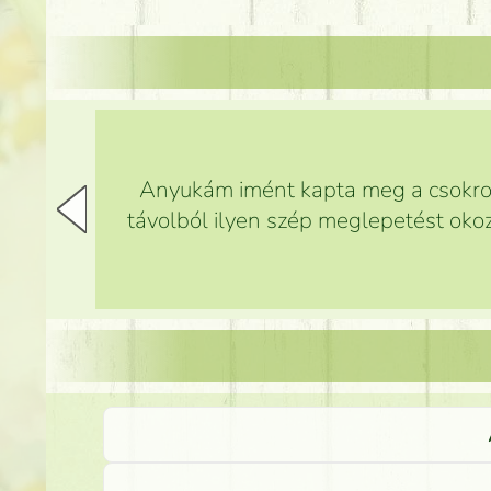
Anyukám imént kapta meg a csokrot,
távolból ilyen szép meglepetést okoz