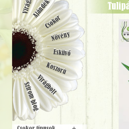
Ajándék
tuli
Csokor
Növény
Esküvő
Koszorú
Virágbolt
Szirom blog