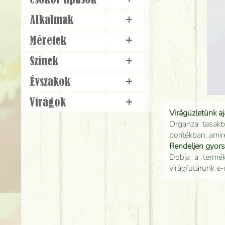
Csokor típusok
+
Alkalmak
+
Méretek
+
Színek
+
Évszakok
+
Virágok
+
Virágüzletünk a
Organza tasakb
borítékban, amir
Rendeljen gyor
Dobja a terméke
virágfutárunk e-