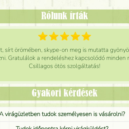
Rólunk írták
 sírt örömében, skype-on meg is mutatta gyönyör
ni. Gratulálok a rendeléshez kapcsolódó minden r
Csillagos ötös szolgáltatás!
Gyakori kérdések
A virágüzletben tudok személyesen is vásárolni?
Tudok időpontra kérni virágküldést?