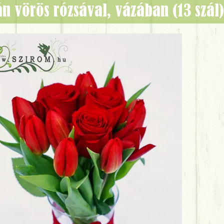
pán vörös rózsával, vázában (13 szá