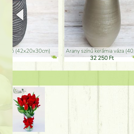
arany színű kerámia váza (40x26cm)
hosszú arany színű p
32 250 Ft
46 25