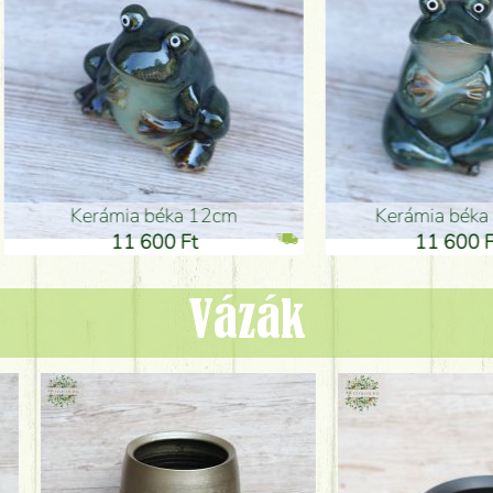
ia béka 12cm
Kerámia béka 12cm
1 600 Ft
11 600 Ft
Vázák