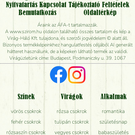
Nyitvatartás
Kapcsolat
Tájékoztató
Feltételek
Vidékre is lehet rendelni?
Bemutatkozás
Oldaltérkép
Meddig rendelhetek virágküldést úgy, hogy még ma
Áraink az ÁFA-t tartalmazzák.
kiszállítsák?
A www.szirom.hu oldalon található összes tartalom és kép a
Virág-Háló Kft. tulajdona, és szerzői jogvédelem © alatt áll.
Mennyire gyorsan tudják elkészíteni a csokrot, és
Bizonyos termékképeinkhez hangulatfestés céljából AI generált
mikor tudják leghamarabb kiszállítani?
hátteret használunk, de a képeken látható termék az valódi.
Virágüzletünk címe: Budapest, Podmaniczky u. 39. 1067
Vörös rózsát keresek, van önöknél?
Milyen visszajelzést kapok a virágküldésről?
Tényleg azt kapom, ami a képen van?
Színek
Virágok
Alkalmak
Mit kell tudni a virágcsokrok szállításáról?
vörös csokrok
rózsa csokrok
romantika
Hogy marad a lehető legtovább friss a csokor?
fehér csokrok
tulipán csokrok
születésnap
Tudok adventi koszorút vásárolni boltban?
rózsaszín csokrok
vegyes csokrok
babaszületés