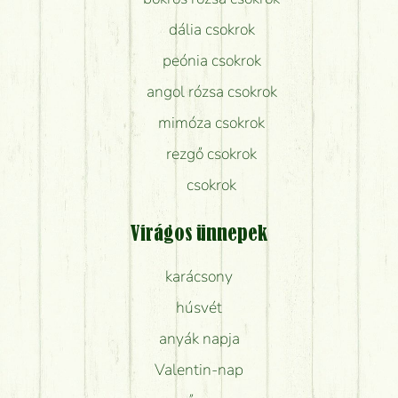
dália csokrok
peónia csokrok
angol rózsa csokrok
mimóza csokrok
rezgő csokrok
csokrok
Virágos ünnepek
karácsony
húsvét
anyák napja
Valentin-nap