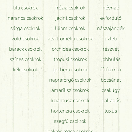
lila csokrok
frézia csokrok
névnap
narancs csokrok
jácint csokrok
évforduló
sárga csokrok
liliom csokrok
nászajándék
zöld csokrok
alsztromélia csokrok
üzleti
barack csokrok
orchidea csokrok
részvét
színes csokrok
trópusi csokrok
jobbulás
kék csokrok
gerbera csokrok
férfiaknak
napraforgó csokrok
bocsánat
amarílisz csokrok
csakúgy
liziantusz csokrok
ballagás
hortenzia csokrok
luxus
szegfű csokrok
bokros rózsa csokrok