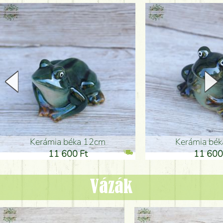
Kerámia béka 12cm
Kerámia bé
11 600 Ft
11 600
Vázák