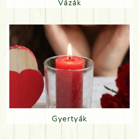
Vázák
Gyertyák