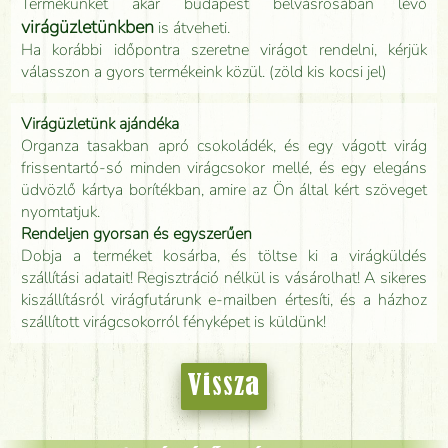
Termékünket akár budapest belvásrosában lévő
virágüzletünkben
is átveheti.
Ha korábbi időpontra szeretne virágot rendelni, kérjük
válasszon a gyors termékeink közül. (zöld kis kocsi jel)
Virágüzletünk ajándéka
Organza tasakban apró csokoládék, és egy vágott virág
frissentartó-só minden virágcsokor mellé, és egy elegáns
üdvözlő kártya borítékban, amire az Ön által kért szöveget
nyomtatjuk.
Rendeljen gyorsan és egyszerűen
Dobja a terméket kosárba, és töltse ki a virágküldés
szállítási adatait! Regisztráció nélkül is vásárolhat! A sikeres
kiszállításról virágfutárunk e-mailben értesíti, és a házhoz
szállított virágcsokorról fényképet is küldünk!
Vissza