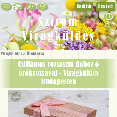
English
Deutsch
0
Szirom
Virágküldés
Virágküldés
>
Örökrózsa
Csillámos rózsaszín doboz 6
örökrózsával - Virágküldés
Budapesten