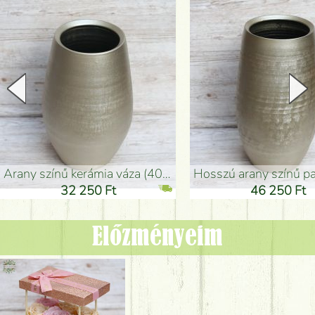
arany színű kerámia váza (40x26cm)
hosszú arany színű padlóváza
32 250 Ft
46 250 Ft
Előzményeim