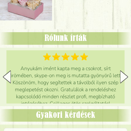
Rólunk írták
Anyukám imént kapta meg a csokrot, sírt
örömében, skype-on meg is mutatta gyönyörű lett.
Köszönöm, hogy segítettek a távolból ilyen szép
meglepetést okozni. Gratulálok a rendeléshez
kapcsolódó minden részlet profi, megbízható
intézéséhez. Csillagos ötös szolgáltatás!
Mónika
(
5
/5
)
Gyakori kérdések