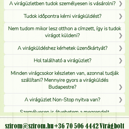
A virágüzletben tudok személyesen is vásárolni?
Tudok időpontra kérni virágküldést?
Nem tudom mikor lesz otthon a címzett, így is tudok
virágot küldeni?
A virágküldéshez kérhetek üzenőkártyát?
Hol található a virágüzlet?
Minden virágcsokor készleten van, azonnal tudják
szállítani? Mennyire gyors a virágküldés
Budapestre?
A virágüzlet Non-Stop nyitva van?
Személyesen is átvehetem a megrendelt
virágcsokrot, vagy csak virágküldéssel, kiszállítással
kérhető?
szirom@szirom.hu
+36 70 506 4442
Virágbolt