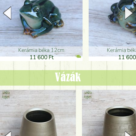
Kerámia béka 12cm
Kerámia bé
11 600 Ft
11 600
Vázák