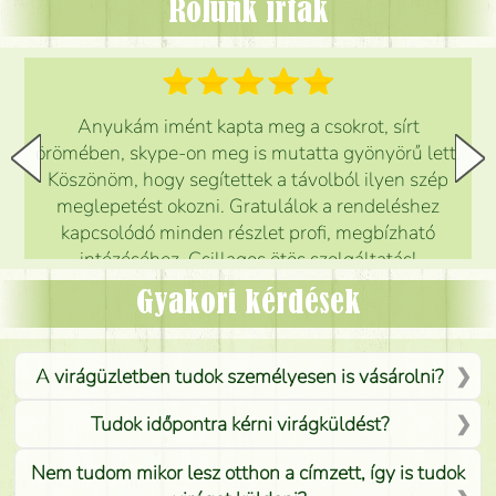
Rólunk írták
Anyukám imént kapta meg a csokrot, sírt
örömében, skype-on meg is mutatta gyönyörű lett.
Köszönöm, hogy segítettek a távolból ilyen szép
meglepetést okozni. Gratulálok a rendeléshez
kapcsolódó minden részlet profi, megbízható
intézéséhez. Csillagos ötös szolgáltatás!
Mónika
(
5
/5
)
Gyakori kérdések
A virágüzletben tudok személyesen is vásárolni?
Tudok időpontra kérni virágküldést?
Nem tudom mikor lesz otthon a címzett, így is tudok