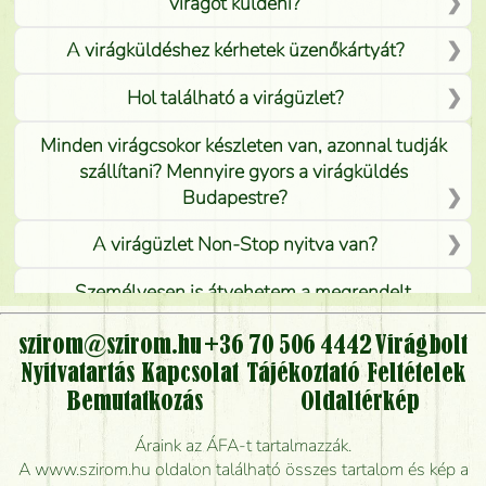
virágot küldeni?
A virágküldéshez kérhetek üzenőkártyát?
Hol található a virágüzlet?
Minden virágcsokor készleten van, azonnal tudják
szállítani? Mennyire gyors a virágküldés
Budapestre?
A virágüzlet Non-Stop nyitva van?
Személyesen is átvehetem a megrendelt
virágcsokrot, vagy csak virágküldéssel, kiszállítással
kérhető?
szirom@szirom.hu
+36 70 506 4442
Virágbolt
Nyitvatartás
Kapcsolat
Tájékoztató
Feltételek
Vidékre is lehet rendelni?
Bemutatkozás
Oldaltérkép
Meddig rendelhetek virágküldést úgy, hogy még ma
Áraink az ÁFA-t tartalmazzák.
kiszállítsák?
A www.szirom.hu oldalon található összes tartalom és kép a