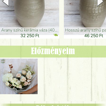
arany színű kerámia váza (40x26cm)
hosszú arany színű padlóváza
32 250 Ft
46 250 Ft
Előzményeim