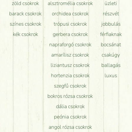
zöld csokrok
alsztromélia csokrok
üzleti
barack csokrok
orchidea csokrok
részvét
színes csokrok
trópusi csokrok
jobbulás
kék csokrok
gerbera csokrok
férfiaknak
napraforgó csokrok
bocsánat
amarílisz csokrok
csakúgy
liziantusz csokrok
ballagás
hortenzia csokrok
luxus
szegfű csokrok
bokros rózsa csokrok
dália csokrok
peónia csokrok
angol rózsa csokrok