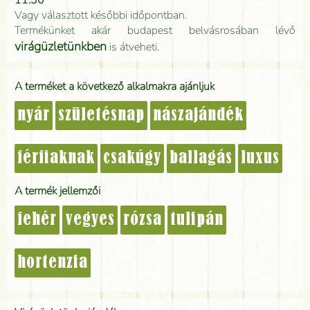
Vagy választott későbbi időpontban.
Termékünket akár budapest belvásrosában lévő
virágüzletünkben
is átveheti.
A terméket a következő alkalmakra ajánljuk
nyár
születésnap
nászajándék
férfiaknak
csakúgy
ballagás
luxus
A termék jellemzői
fehér
vegyes
rózsa
tulipán
hortenzia