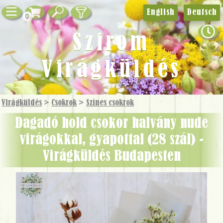
English
Deutsch
0
Szirom
Virágküldés
Virágküldés
>
Csokrok
>
Színes csokrok
Dagadó hold csokor halvány nude
virágokkal, gyapottal (28 szál) -
Virágküldés Budapesten