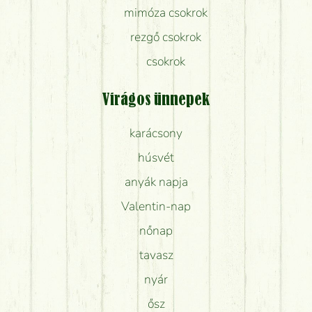
mimóza csokrok
rezgő csokrok
csokrok
Virágos ünnepek
karácsony
húsvét
anyák napja
Valentin-nap
nőnap
tavasz
nyár
ősz