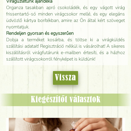
Virágüzletünk ajándéka
Organza tasakban apró csokoládék, és egy vágott virág
frissentartó-só minden virágcsokor mellé, és egy elegáns
üdvözlő kártya borítékban, amire az Ön által kért szöveget
nyomtatjuk.
Rendeljen gyorsan és egyszerűen
Dobja a terméket kosárba, és töltse ki a virágküldés
szállítási adatait! Regisztráció nélkül is vásárolhat! A sikeres
kiszállításról virágfutárunk e-mailben értesíti, és a házhoz
szállított virágcsokorról fényképet is küldünk!
Vissza
Kiegészítőt választok