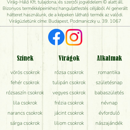
Virág-Háló Kft. tulajdona, és szerzői jogvédelem © alatt áll.
Mennyire gyorsan tudják elkészíteni a csokrot, és
Bizonyos termékképeinkhez hangulatfestés céljából AI generált
mikor tudják leghamarabb kiszállítani?
hátteret használunk, de a képeken látható termék az valódi.
Virágüzletünk címe: Budapest, Podmaniczky u. 39. 1067
Vörös rózsát keresek, van önöknél?
Milyen visszajelzést kapok a virágküldésről?
Tényleg azt kapom, ami a képen van?
Színek
Virágok
Alkalmak
Mit kell tudni a virágcsokrok szállításáról?
vörös csokrok
rózsa csokrok
romantika
Hogy marad a lehető legtovább friss a csokor?
fehér csokrok
tulipán csokrok
születésnap
Tudok adventi koszorút vásárolni boltban?
rózsaszín csokrok
vegyes csokrok
babaszületés
lila csokrok
frézia csokrok
névnap
narancs csokrok
jácint csokrok
évforduló
sárga csokrok
liliom csokrok
nászajándék