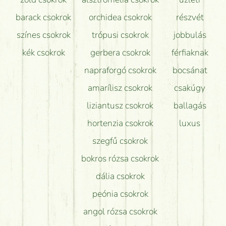
barack csokrok
orchidea csokrok
részvét
színes csokrok
trópusi csokrok
jobbulás
kék csokrok
gerbera csokrok
férfiaknak
napraforgó csokrok
bocsánat
amarílisz csokrok
csakúgy
liziantusz csokrok
ballagás
hortenzia csokrok
luxus
szegfű csokrok
bokros rózsa csokrok
dália csokrok
peónia csokrok
angol rózsa csokrok