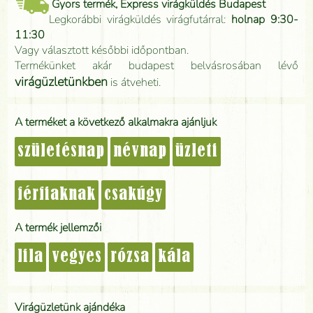
Gyors termék, Express virágküldés Budapest
Legkorábbi virágküldés virágfutárral:
holnap 9:30-
11:30
Vagy választott későbbi időpontban.
Termékünket akár budapest belvásrosában lévő
virágüzletünkben
is átveheti.
A terméket a következő alkalmakra ajánljuk
születésnap
névnap
üzleti
férfiaknak
csakúgy
A termék jellemzői
lila
vegyes
rózsa
kála
Virágüzletünk ajándéka