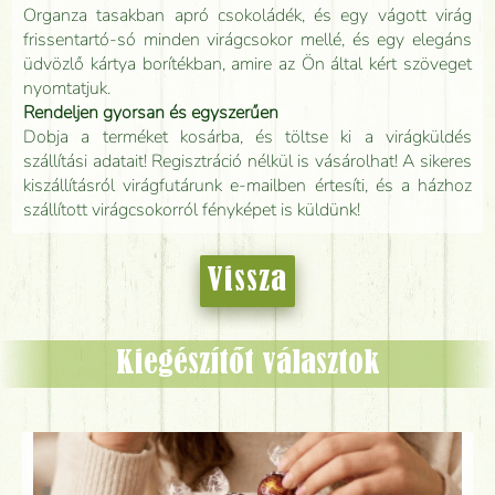
Organza tasakban apró csokoládék, és egy vágott virág
frissentartó-só minden virágcsokor mellé, és egy elegáns
üdvözlő kártya borítékban, amire az Ön által kért szöveget
nyomtatjuk.
Rendeljen gyorsan és egyszerűen
Dobja a terméket kosárba, és töltse ki a virágküldés
szállítási adatait! Regisztráció nélkül is vásárolhat! A sikeres
kiszállításról virágfutárunk e-mailben értesíti, és a házhoz
szállított virágcsokorról fényképet is küldünk!
Vissza
Kiegészítőt választok