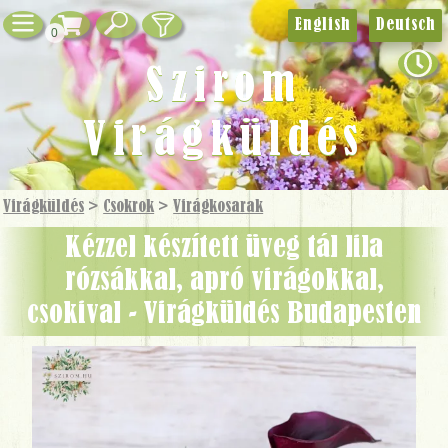
English
Deutsch
0
Szirom
Virágküldés
Virágküldés
>
Csokrok
>
Virág­kosarak
Kézzel készített üveg tál lila
rózsákkal, apró virágokkal,
csokival - Virágküldés Budapesten