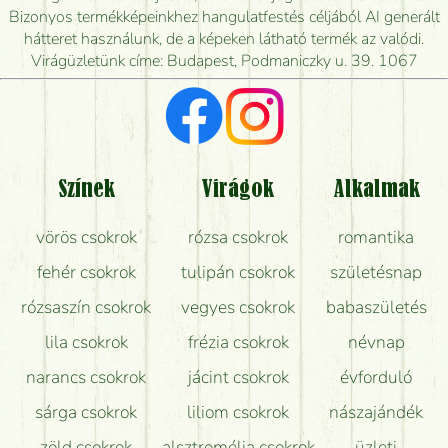
Mennyire gyorsan tudják elkészíteni a csokrot, és
Bizonyos termékképeinkhez hangulatfestés céljából AI generált
mikor tudják leghamarabb kiszállítani?
hátteret használunk, de a képeken látható termék az valódi.
Virágüzletünk címe: Budapest, Podmaniczky u. 39. 1067
Vörös rózsát keresek, van önöknél?
Milyen visszajelzést kapok a virágküldésről?
Tényleg azt kapom, ami a képen van?
Színek
Virágok
Alkalmak
Mit kell tudni a virágcsokrok szállításáról?
vörös csokrok
rózsa csokrok
romantika
Hogy marad a lehető legtovább friss a csokor?
fehér csokrok
tulipán csokrok
születésnap
Tudok adventi koszorút vásárolni boltban?
rózsaszín csokrok
vegyes csokrok
babaszületés
lila csokrok
frézia csokrok
névnap
narancs csokrok
jácint csokrok
évforduló
sárga csokrok
liliom csokrok
nászajándék
zöld csokrok
alsztromélia csokrok
üzleti