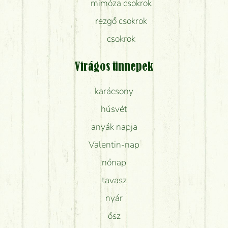
mimóza csokrok
rezgő csokrok
csokrok
Virágos ünnepek
karácsony
húsvét
anyák napja
Valentin-nap
nőnap
tavasz
nyár
ősz