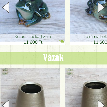
Kerámia béka 12cm
Kerámia bé
11 600 Ft
11 600
Vázák