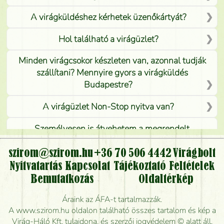
A virágküldéshez kérhetek üzenőkártyát?
Hol található a virágüzlet?
Minden virágcsokor készleten van, azonnal tudják
szállítani? Mennyire gyors a virágküldés
Budapestre?
A virágüzlet Non-Stop nyitva van?
Személyesen is átvehetem a megrendelt
virágcsokrot, vagy csak virágküldéssel, kiszállítással
kérhető?
szirom@szirom.hu
+36 70 506 4442
Virágbolt
Nyitvatartás
Kapcsolat
Tájékoztató
Feltételek
Vidékre is lehet rendelni?
Bemutatkozás
Oldaltérkép
Meddig rendelhetek virágküldést úgy, hogy még ma
Áraink az ÁFA-t tartalmazzák.
kiszállítsák?
A www.szirom.hu oldalon található összes tartalom és kép a
Virág-Háló Kft. tulajdona, és szerzői jogvédelem © alatt áll.