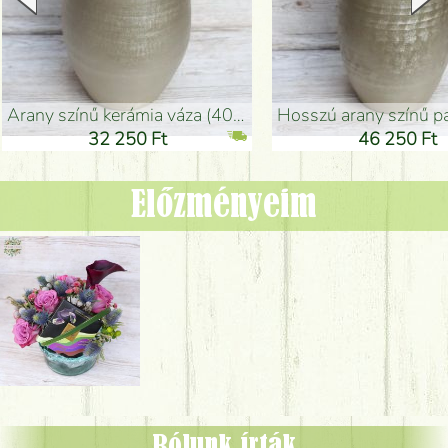
arany színű kerámia váza (40x26cm)
hosszú arany színű padlóváza
32 250 Ft
46 250 Ft
Előzményeim
Rólunk írták