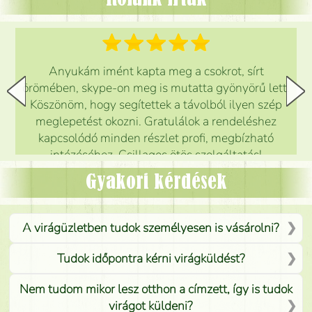
Anyukám imént kapta meg a csokrot, sírt
örömében, skype-on meg is mutatta gyönyörű lett.
Köszönöm, hogy segítettek a távolból ilyen szép
meglepetést okozni. Gratulálok a rendeléshez
kapcsolódó minden részlet profi, megbízható
intézéséhez. Csillagos ötös szolgáltatás!
Mónika
(
5
/5
)
Gyakori kérdések
A virágüzletben tudok személyesen is vásárolni?
Tudok időpontra kérni virágküldést?
Nem tudom mikor lesz otthon a címzett, így is tudok
virágot küldeni?