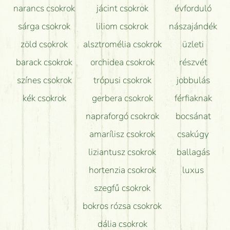
narancs csokrok
jácint csokrok
évforduló
sárga csokrok
liliom csokrok
nászajándék
zöld csokrok
alsztromélia csokrok
üzleti
barack csokrok
orchidea csokrok
részvét
színes csokrok
trópusi csokrok
jobbulás
kék csokrok
gerbera csokrok
férfiaknak
napraforgó csokrok
bocsánat
amarílisz csokrok
csakúgy
liziantusz csokrok
ballagás
hortenzia csokrok
luxus
szegfű csokrok
bokros rózsa csokrok
dália csokrok