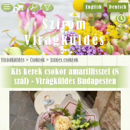
English
Deutsch
0
Szirom
Virágküldés
Virágküldés
>
Csokrok
>
Színes csokrok
Kis kerek csokor amarillisszel (8
szál) - Virágküldés Budapesten