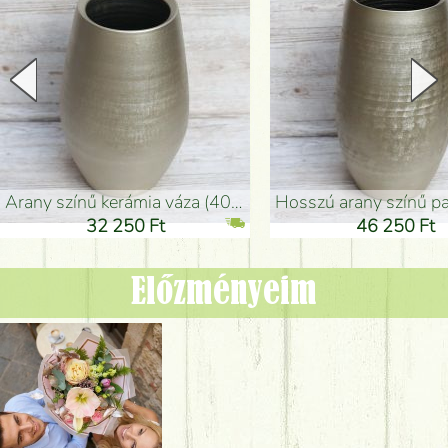
arany színű kerámia váza (40x26cm)
hosszú arany színű padlóváza
32 250 Ft
46 250 Ft
Előzményeim