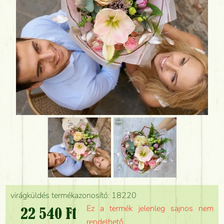
virágküldés termékazonosító: 18220
Ez a termék jelenleg sajnos nem
22 540 Ft
rendelhető.