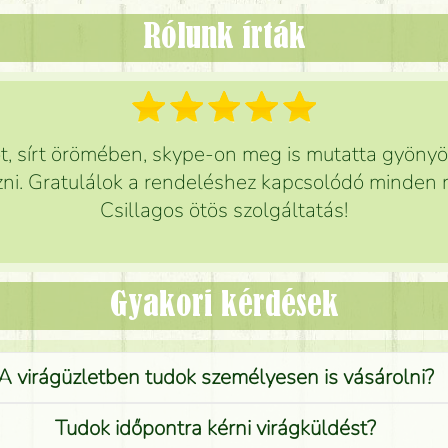
Rólunk írták
 sírt örömében, skype-on meg is mutatta gyönyör
ni. Gratulálok a rendeléshez kapcsolódó minden r
Csillagos ötös szolgáltatás!
Gyakori kérdések
A virágüzletben tudok személyesen is vásárolni?
Tudok időpontra kérni virágküldést?