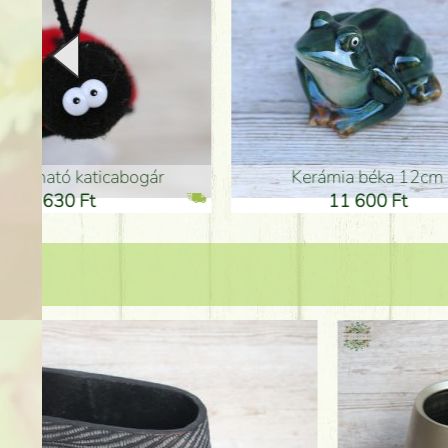
Kerámia béka 12cm
Kerám
11 600 Ft
1