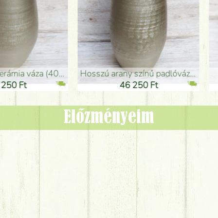
adlóváza (50x29cm)
fekete design váza (15x20cm)
0 Ft
11 250 Ft
Előzményeim