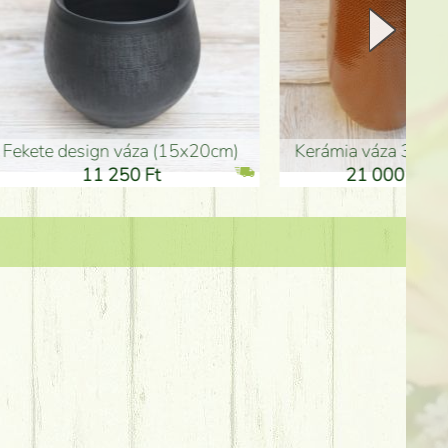
Kerámia váza 35*21cm
ballagó fiú fa betűző (10c
21 000 Ft
1 300 Ft