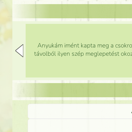
Anyukám imént kapta meg a csokrot,
távolból ilyen szép meglepetést okoz