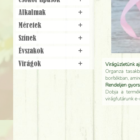
Csokor típusok
+
Alkalmak
+
Méretek
+
Színek
+
Évszakok
+
Virágok
+
Virágüzletünk a
Organza tasakb
borítékban, amir
Rendeljen gyor
Dobja a terméke
virágfutárunk e-