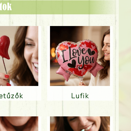
ztok
Betűzők
Lufik