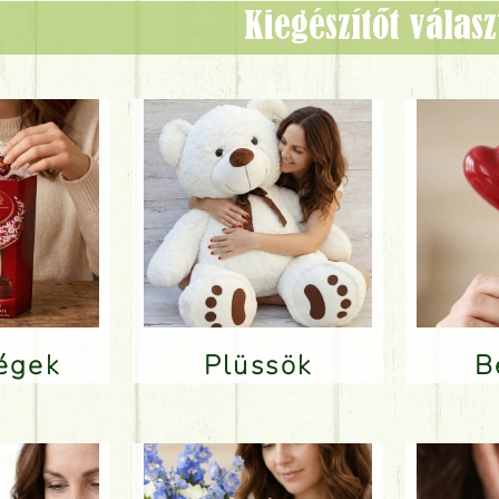
Kiegészítőt válas
ségek
Plüssök