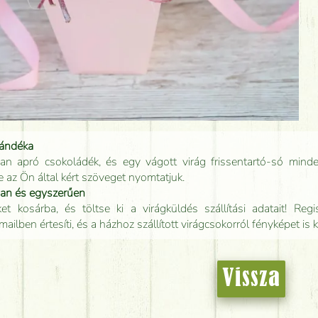
jándéka
an apró csokoládék, és egy vágott virág frissentartó-só minde
e az Ön által kért szöveget nyomtatjuk.
san és egyszerűen
t kosárba, és töltse ki a virágküldés szállítási adatait! Regisz
mailben értesíti, és a házhoz szállított virágcsokorról fényképet is 
Vissza