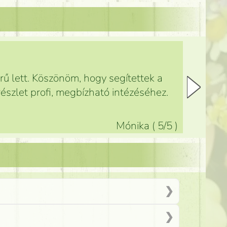
ű lett. Köszönöm, hogy segítettek a
észlet profi, megbízható intézéséhez.
Mónika
(
5
/5
)