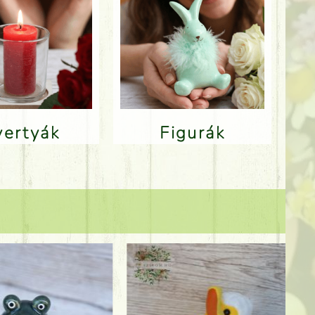
Gyertyák
Figurák