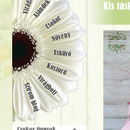
Ajándék
Kis táska csokor rózsaszín virágokkal, vörös rózsával, gipsz szívvel (6
Csokor
Növény
Esküvő
Koszorú
Virágbolt
Szirom blog