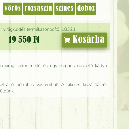
vörös
rózsaszín
színes
doboz
virágküldés termékazonosító: 18321
Kosárba
19 550 Ft
n virágcsokor mellé, és egy elegáns üdvözlő kártya
tráció nélkül is vásárolhat! A sikeres kiszállításról
küldünk!