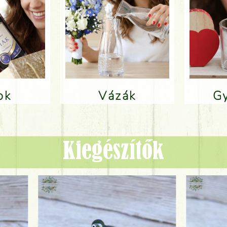
lok
Vázák
Kiegészítők