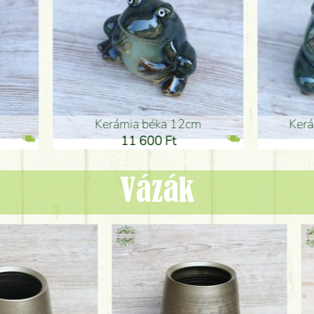
ia béka 12cm
Kerámia béka 12cm
1 600 Ft
11 600 Ft
Vázák