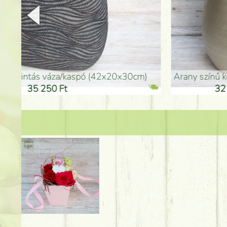
arany színű kerámia váza (40x26cm)
hosszú arany színű p
32 250 Ft
46 25