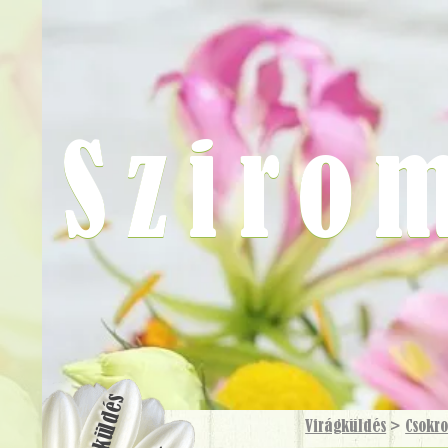
Sziro
Virágküldés
Virágküldés
>
Csokr