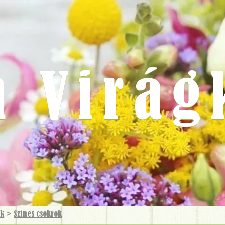
m Virág
ok
>
Színes csokrok