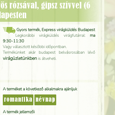
dapesten
Gyors termék, Express virágküldés Budapest
Legkorábbi virágküldés virágfutárral:
ma
9:30-11:30
Vagy választott későbbi időpontban.
Termékünket akár budapest belvásrosában lévő
virágüzletünkben
is átveheti.
A terméket a következő alkalmakra ajánljuk
romantika
névnap
A termék jellemzői