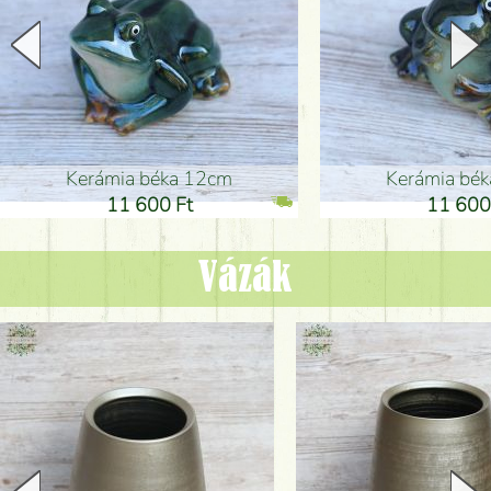
Kerámia béka 12cm
Kerámia bé
11 600 Ft
11 600
Vázák