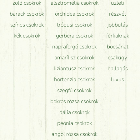
zöld csokrok
alsztromélia csokrok
üzleti
barack csokrok
orchidea csokrok
részvét
színes csokrok
trópusi csokrok
jobbulás
kék csokrok
gerbera csokrok
férfiaknak
napraforgó csokrok
bocsánat
amarílisz csokrok
csakúgy
liziantusz csokrok
ballagás
hortenzia csokrok
luxus
szegfű csokrok
bokros rózsa csokrok
dália csokrok
peónia csokrok
angol rózsa csokrok