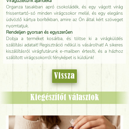
Virágüzletünk ajándéka
Organza tasakban apró csokoládék, és egy vágott virág
frissentartó-só minden virágcsokor mellé, és egy elegáns
üdvözlő kártya borítékban, amire az Ön által kért szöveget
nyomtatjuk.
Rendeljen gyorsan és egyszerűen
Dobja a terméket kosárba, és töltse ki a virágküldés
szállítási adatait! Regisztráció nélkül is vásárolhat! A sikeres
kiszállításról virágfutárunk e-mailben értesíti, és a házhoz
szállított virágcsokorról fényképet is küldünk!
Vissza
Kiegészítőt választok