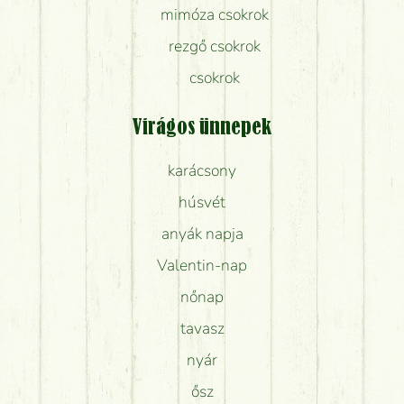
mimóza csokrok
rezgő csokrok
csokrok
Virágos ünnepek
karácsony
húsvét
anyák napja
Valentin-nap
nőnap
tavasz
nyár
ősz