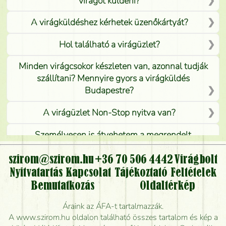
virágot küldeni?
A virágküldéshez kérhetek üzenőkártyát?
Hol található a virágüzlet?
Minden virágcsokor készleten van, azonnal tudják
szállítani? Mennyire gyors a virágküldés
Budapestre?
A virágüzlet Non-Stop nyitva van?
Személyesen is átvehetem a megrendelt
virágcsokrot, vagy csak virágküldéssel, kiszállítással
kérhető?
szirom@szirom.hu
+36 70 506 4442
Virágbolt
Nyitvatartás
Kapcsolat
Tájékoztató
Feltételek
Vidékre is lehet rendelni?
Bemutatkozás
Oldaltérkép
Meddig rendelhetek virágküldést úgy, hogy még ma
Áraink az ÁFA-t tartalmazzák.
kiszállítsák?
A www.szirom.hu oldalon található összes tartalom és kép a