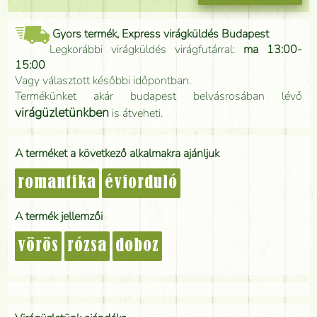
Gyors termék, Express virágküldés Budapest
Legkorábbi virágküldés virágfutárral:
ma 13:00-
15:00
Vagy választott későbbi időpontban.
Termékünket akár budapest belvásrosában lévő
virágüzletünkben
is átveheti.
A terméket a következő alkalmakra ajánljuk
romantika
évforduló
A termék jellemzői
vörös
rózsa
doboz