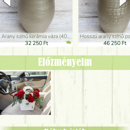
arany színű kerámia váza (40x26cm)
hosszú arany színű padlóváza
32 250 Ft
46 250 Ft
Előzményeim