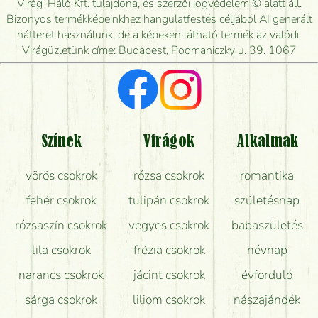
Virág-Háló Kft. tulajdona, és szerzői jogvédelem © alatt áll.
Mennyire gyorsan tudják elkészíteni a csokrot, és
Bizonyos termékképeinkhez hangulatfestés céljából AI generált
mikor tudják leghamarabb kiszállítani?
hátteret használunk, de a képeken látható termék az valódi.
Virágüzletünk címe: Budapest, Podmaniczky u. 39. 1067
Vörös rózsát keresek, van önöknél?
Milyen visszajelzést kapok a virágküldésről?
Tényleg azt kapom, ami a képen van?
Színek
Virágok
Alkalmak
Mit kell tudni a virágcsokrok szállításáról?
vörös csokrok
rózsa csokrok
romantika
Hogy marad a lehető legtovább friss a csokor?
fehér csokrok
tulipán csokrok
születésnap
Tudok adventi koszorút vásárolni boltban?
rózsaszín csokrok
vegyes csokrok
babaszületés
lila csokrok
frézia csokrok
névnap
narancs csokrok
jácint csokrok
évforduló
sárga csokrok
liliom csokrok
nászajándék