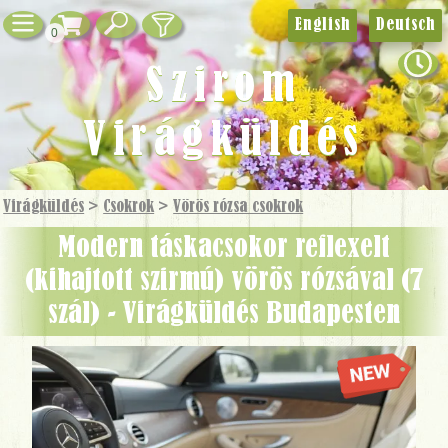
English
Deutsch
0
Szirom
Virágküldés
Virágküldés
>
Csokrok
>
Vörös rózsa csokrok
Modern táskacsokor reflexelt
(kihajtott szirmú) vörös rózsával (7
szál) - Virágküldés Budapesten