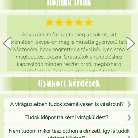
Rólunk írták
Anyukám imént kapta meg a csokrot, sírt
örömében, skype-on meg is mutatta gyönyörű lett.
Köszönöm, hogy segítettek a távolból ilyen szép
meglepetést okozni. Gratulálok a rendeléshez
kapcsolódó minden részlet profi, megbízható
intézéséhez. Csillagos ötös szolgáltatás!
Mónika
(
5
/5
)
Gyakori kérdések
A virágüzletben tudok személyesen is vásárolni?
Tudok időpontra kérni virágküldést?
Nem tudom mikor lesz otthon a címzett, így is tudok