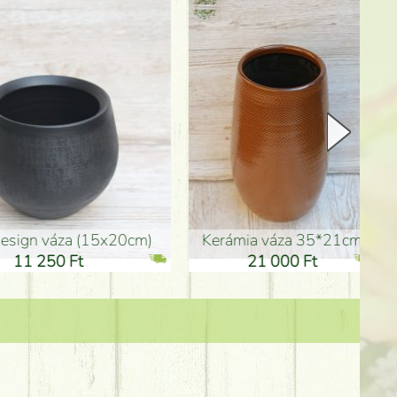
Kerámia váza 35*21cm
ballagó fiú fa betűző (10c
21 000 Ft
1 300 Ft