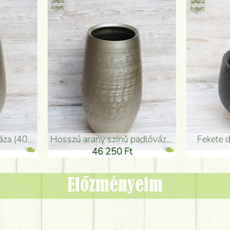
adlóváza (50x29cm)
fekete design váza (15x20cm)
0 Ft
11 250 Ft
Előzményeim