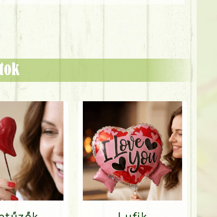
ztok
Betűzők
Lufik