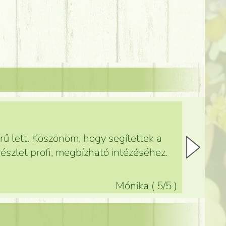
ű lett. Köszönöm, hogy segítettek a
észlet profi, megbízható intézéséhez.
Mónika
(
5
/5
)