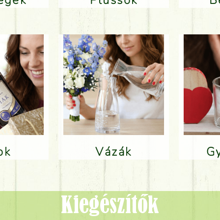
lok
Vázák
Kiegészítők