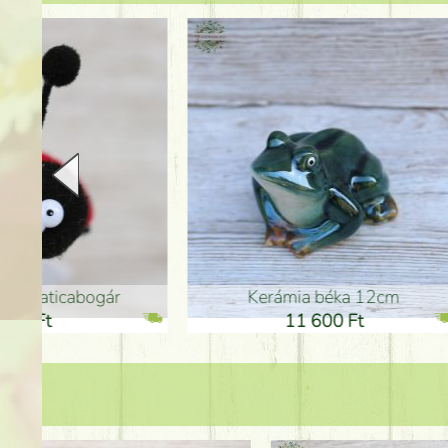
Kerámia béka 12cm
Kerám
11 600 Ft
1