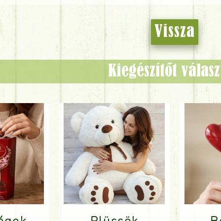
Vissza
Kiegészítőt válas
ségek
Plüssök