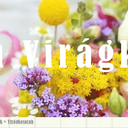
m Virág
ok
>
Virág­kosarak