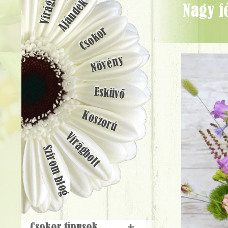
Ajándék
Nagy fém tál mezei stílusú nyári virágokkal, süni figurával (29 szál) -
Csokor
Növény
Esküvő
Koszorú
Virágbolt
Szirom blog