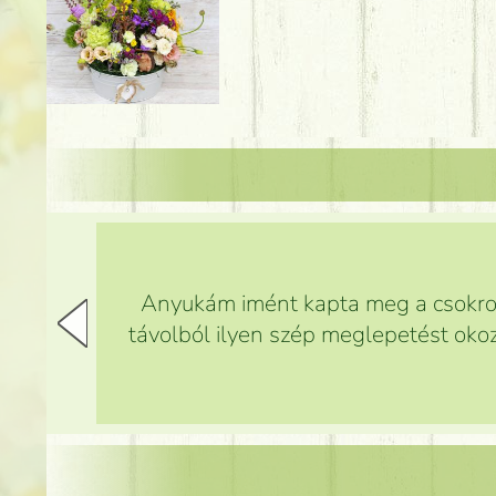
Anyukám imént kapta meg a csokrot,
távolból ilyen szép meglepetést okoz