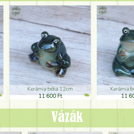
ia béka 12cm
Kerámia béka 12cm
1 600 Ft
11 600 Ft
Vázák