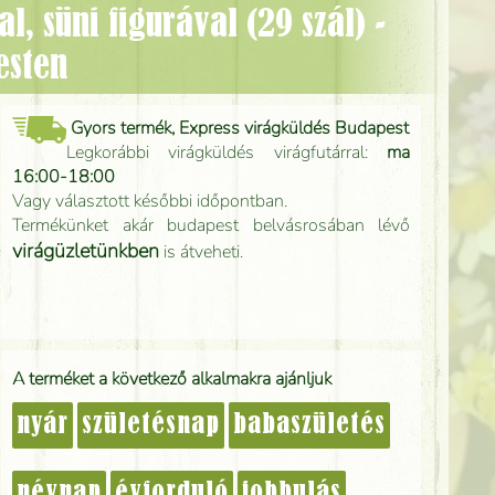
esten
Gyors termék, Express virágküldés Budapest
Legkorábbi virágküldés virágfutárral:
ma
16:00-18:00
Vagy választott későbbi időpontban.
Termékünket akár budapest belvásrosában lévő
virágüzletünkben
is átveheti.
A terméket a következő alkalmakra ajánljuk
nyár
születésnap
babaszületés
névnap
évforduló
jobbulás