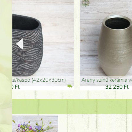
arany színű kerámia váza (40x26cm)
hosszú arany színű p
32 250 Ft
46 25