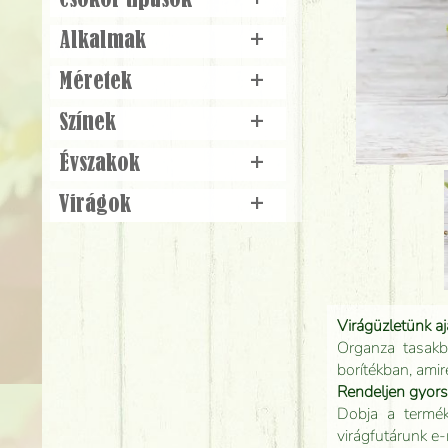
Csokor típusok
+
Alkalmak
+
Méretek
+
Színek
+
Évszakok
+
Virágok
+
Virágüzletünk a
Organza tasakb
borítékban, amir
Rendeljen gyor
Dobja a terméke
virágfutárunk e-