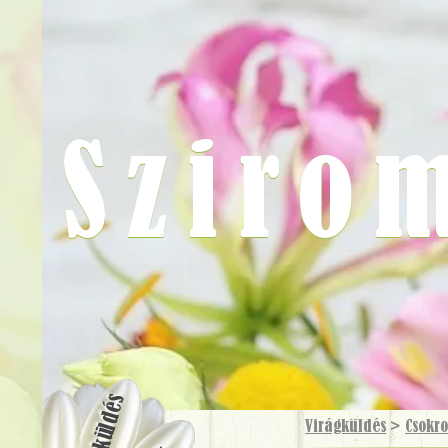
Sziro
Virágküldés
Virágküldés
>
Csokr