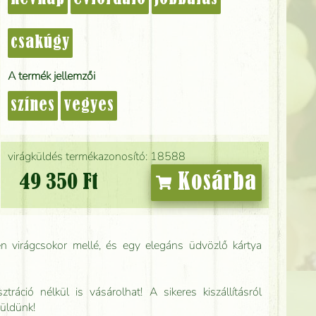
csakúgy
A termék jellemzői
színes
vegyes
virágküldés termékazonosító: 18588
Kosárba
49 350 Ft
n virágcsokor mellé, és egy elegáns üdvözlő kártya
tráció nélkül is vásárolhat! A sikeres kiszállításról
küldünk!