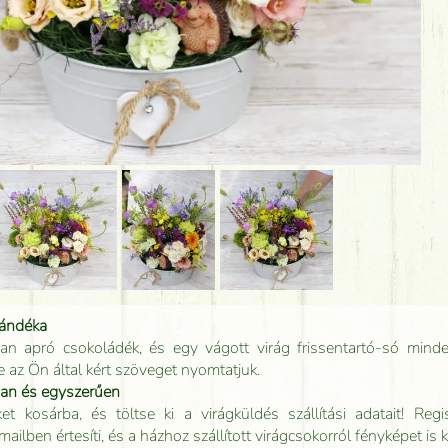
jándéka
an apró csokoládék, és egy vágott virág frissentartó-só minde
e az Ön által kért szöveget nyomtatjuk.
san és egyszerűen
t kosárba, és töltse ki a virágküldés szállítási adatait! Regisz
mailben értesíti, és a házhoz szállított virágcsokorról fényképet is 