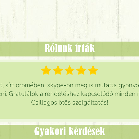
Rólunk írták
 sírt örömében, skype-on meg is mutatta gyönyör
ni. Gratulálok a rendeléshez kapcsolódó minden r
Csillagos ötös szolgáltatás!
Gyakori kérdések