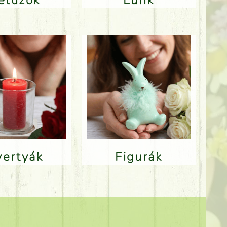
Gyertyák
Figurák