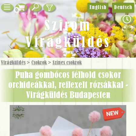
English
Deutsch
0
Szirom
Virágküldés
Virágküldés
>
Csokrok
>
Színes csokrok
Puha gombócos félhold csokor
orchideákkal, reflexelt rózsákkal -
Virágküldés Budapesten