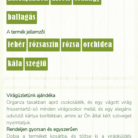
ballagás
A termék jellemzői
fehér
rózsaszín
rózsa
orchidea
kála
szegfű
Virágüzletünk ajándéka
Organza tasakban apró csokoládék, és egy vágott virág
frissentartó-só minden virágcsokor mellé, és egy elegáns
üdvözlő kártya borítékban, amire az Ön által kért szöveget
nyomtatjuk.
Rendeljen gyorsan és egyszerűen
Dobja a terméket kosárba, és töltse ki a virágküldés