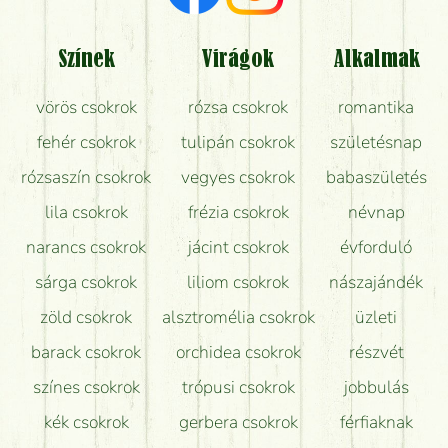
Tényleg azt kapom, ami a képen van?
Színek
Virágok
Alkalmak
Mit kell tudni a virágcsokrok szállításáról?
vörös csokrok
rózsa csokrok
romantika
Hogy marad a lehető legtovább friss a csokor?
fehér csokrok
tulipán csokrok
születésnap
Tudok adventi koszorút vásárolni boltban?
rózsaszín csokrok
vegyes csokrok
babaszületés
lila csokrok
frézia csokrok
névnap
narancs csokrok
jácint csokrok
évforduló
sárga csokrok
liliom csokrok
nászajándék
zöld csokrok
alsztromélia csokrok
üzleti
barack csokrok
orchidea csokrok
részvét
színes csokrok
trópusi csokrok
jobbulás
kék csokrok
gerbera csokrok
férfiaknak