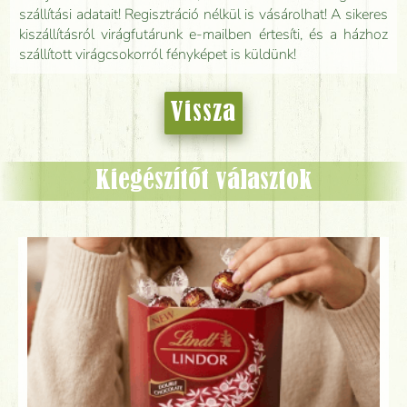
szállítási adatait! Regisztráció nélkül is vásárolhat! A sikeres
kiszállításról virágfutárunk e-mailben értesíti, és a házhoz
szállított virágcsokorról fényképet is küldünk!
Vissza
Kiegészítőt választok