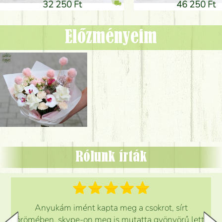
32 250 Ft
46 250 Ft
Előzményeim
Rólunk írták
Anyukám imént kapta meg a csokrot, sírt
örömében, skype-on meg is mutatta gyönyörű lett.