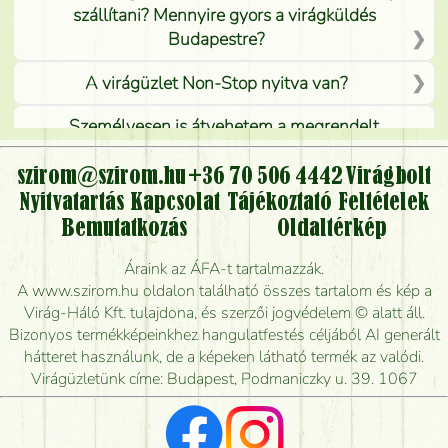
szállítani? Mennyire gyors a virágküldés
Budapestre?
A virágüzlet Non-Stop nyitva van?
Személyesen is átvehetem a megrendelt
virágcsokrot, vagy csak virágküldéssel, kiszállítással
kérhető?
szirom@szirom.hu
+36 70 506 4442
Virágbolt
Nyitvatartás
Kapcsolat
Tájékoztató
Feltételek
Vidékre is lehet rendelni?
Bemutatkozás
Oldaltérkép
Meddig rendelhetek virágküldést úgy, hogy még ma
Áraink az ÁFA-t tartalmazzák.
kiszállítsák?
A www.szirom.hu oldalon található összes tartalom és kép a
Virág-Háló Kft. tulajdona, és szerzői jogvédelem © alatt áll.
Mennyire gyorsan tudják elkészíteni a csokrot, és
Bizonyos termékképeinkhez hangulatfestés céljából AI generált
mikor tudják leghamarabb kiszállítani?
hátteret használunk, de a képeken látható termék az valódi.
Virágüzletünk címe: Budapest, Podmaniczky u. 39. 1067
Vörös rózsát keresek, van önöknél?
Milyen visszajelzést kapok a virágküldésről?