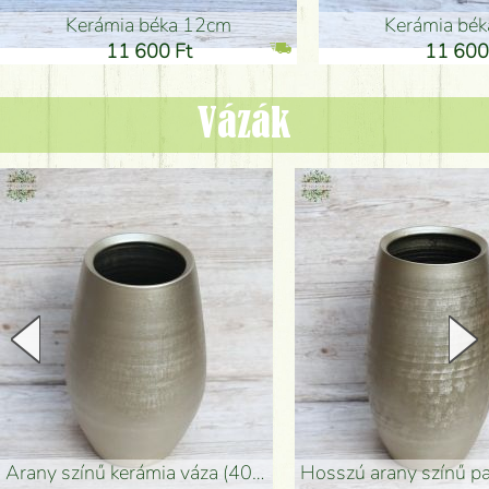
Kerámia béka 12cm
Kerámia bé
11 600 Ft
11 600
Vázák
arany színű kerámia váza (40x26cm)
hosszú arany színű padlóváza