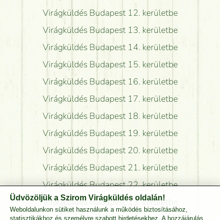
Virágküldés Budapest 12. kerületbe
Virágküldés Budapest 13. kerületbe
Virágküldés Budapest 14. kerületbe
Virágküldés Budapest 15. kerületbe
Virágküldés Budapest 16. kerületbe
Virágküldés Budapest 17. kerületbe
Virágküldés Budapest 18. kerületbe
Virágküldés Budapest 19. kerületbe
Virágküldés Budapest 20. kerületbe
Virágküldés Budapest 21. kerületbe
Virágküldés Budapest 22. kerületbe
Üdvözöljük a Szirom Virágküldés oldalán!
Virágküldés Budapest 23. kerületbe
Weboldalunkon sütiket használunk a működés biztosításához,
Virágküldés Pest Megyébe
statisztikákhoz és személyre szabott hirdetésekhez. A hozzájárulás