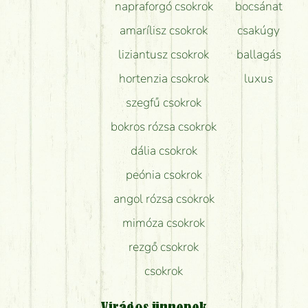
napraforgó csokrok
bocsánat
amarílisz csokrok
csakúgy
liziantusz csokrok
ballagás
hortenzia csokrok
luxus
szegfű csokrok
bokros rózsa csokrok
dália csokrok
peónia csokrok
angol rózsa csokrok
mimóza csokrok
rezgő csokrok
csokrok