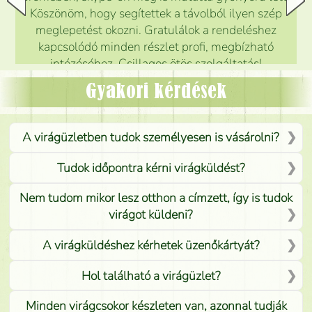
Köszönöm, hogy segítettek a távolból ilyen szép
meglepetést okozni. Gratulálok a rendeléshez
kapcsolódó minden részlet profi, megbízható
intézéséhez. Csillagos ötös szolgáltatás!
Mónika
(
5
/5
)
Gyakori kérdések
A virágüzletben tudok személyesen is vásárolni?
Tudok időpontra kérni virágküldést?
Nem tudom mikor lesz otthon a címzett, így is tudok
virágot küldeni?
A virágküldéshez kérhetek üzenőkártyát?
Hol található a virágüzlet?
Minden virágcsokor készleten van, azonnal tudják