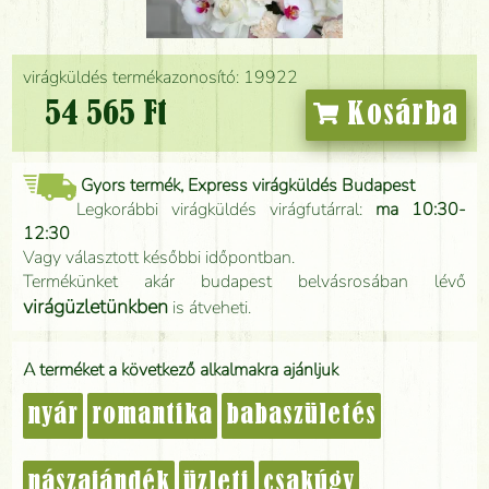
virágküldés termékazonosító: 19922
54 565 Ft
Kosárba
Gyors termék, Express virágküldés Budapest
Legkorábbi virágküldés virágfutárral:
ma 10:30-
12:30
Vagy választott későbbi időpontban.
Termékünket akár budapest belvásrosában lévő
virágüzletünkben
is átveheti.
A terméket a következő alkalmakra ajánljuk
nyár
romantika
babaszületés
nászajándék
üzleti
csakúgy