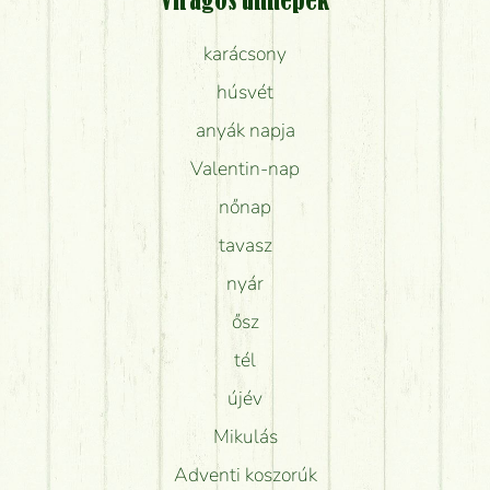
Virágos ünnepek
karácsony
húsvét
anyák napja
Valentin-nap
nőnap
tavasz
nyár
ősz
tél
újév
Mikulás
Adventi koszorúk