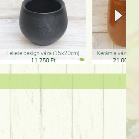
Kerámia váza 35*21cm
ballagó fiú fa betűző (10c
21 000 Ft
1 300 Ft