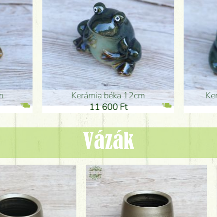
ia béka 12cm
Kerámia béka 12cm
1 600 Ft
11 600 Ft
Vázák