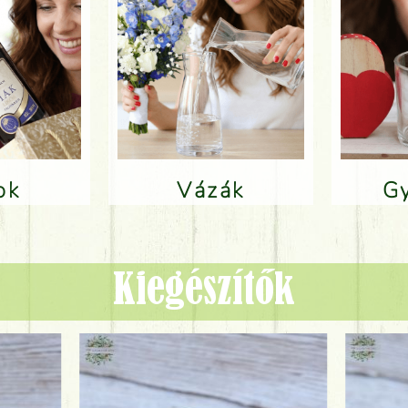
lok
Vázák
Kiegészítők