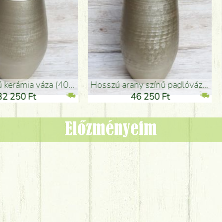
adlóváza (50x29cm)
fekete design váza (15x20cm)
0 Ft
11 250 Ft
Előzményeim