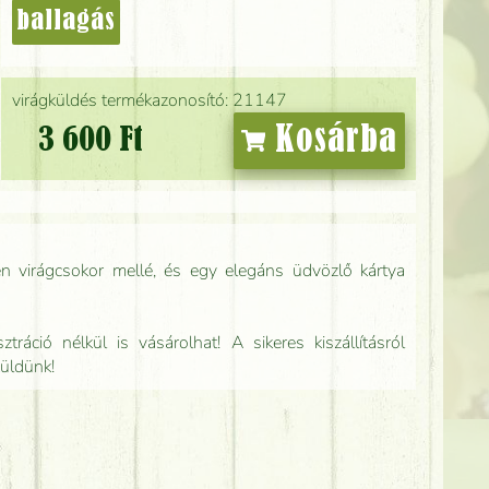
ballagás
virágküldés termékazonosító: 21147
Kosárba
3 600 Ft
n virágcsokor mellé, és egy elegáns üdvözlő kártya
tráció nélkül is vásárolhat! A sikeres kiszállításról
küldünk!