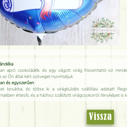
jándéka
an apró csokoládék, és egy vágott virág frissentartó-só minde
e az Ön által kért szöveget nyomtatjuk.
san és egyszerűen
t kosárba, és töltse ki a virágküldés szállítási adatait! Regisz
mailben értesíti, és a házhoz szállított virágcsokorról fényképet is 
Vissza