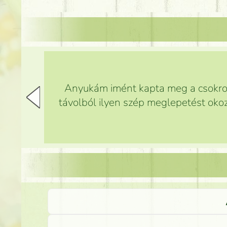
Anyukám imént kapta meg a csokrot,
távolból ilyen szép meglepetést okoz