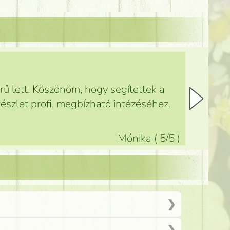
ű lett. Köszönöm, hogy segítettek a
észlet profi, megbízható intézéséhez.
Mónika
(
5
/5
)