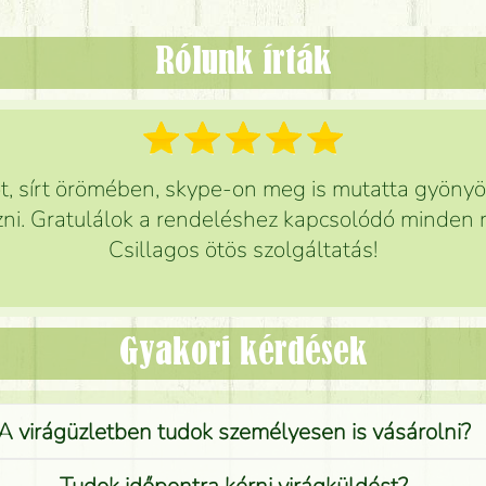
Rólunk írták
 sírt örömében, skype-on meg is mutatta gyönyör
ni. Gratulálok a rendeléshez kapcsolódó minden r
Csillagos ötös szolgáltatás!
Gyakori kérdések
A virágüzletben tudok személyesen is vásárolni?