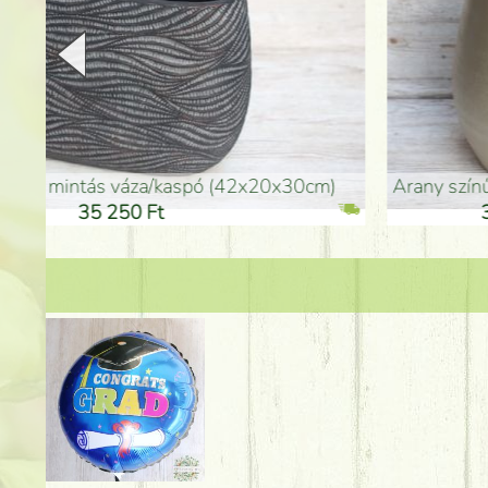
arany színű kerámia váza (40x26cm)
hosszú arany színű p
32 250 Ft
46 25