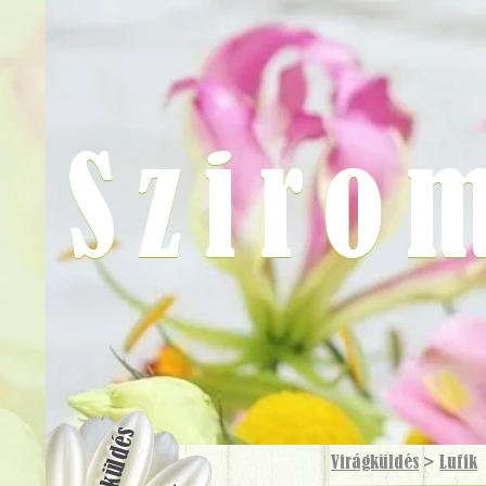
Sziro
Virágküldés
Virágküldés
>
Lufik