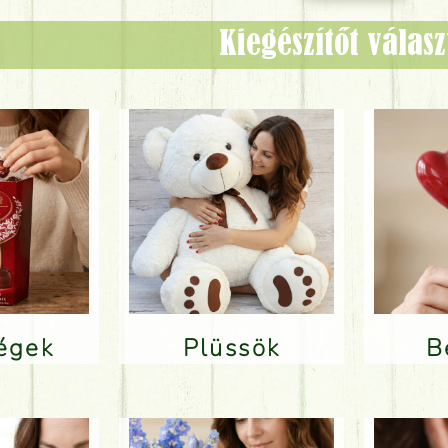
Kiegészítőt válas
ségek
Plüssök