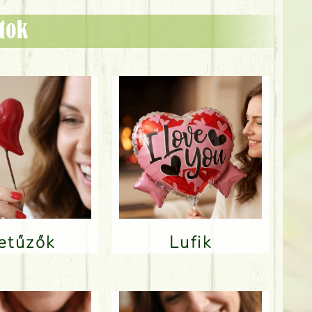
ztok
Betűzők
Lufik