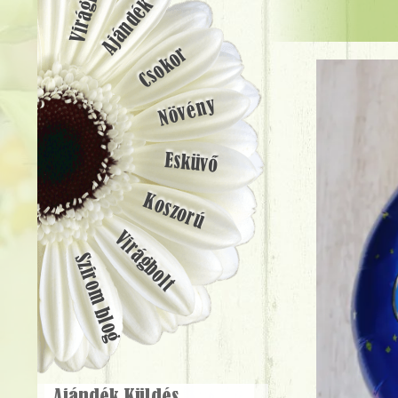
Ajándék
Csokor
Növény
Esküvő
Koszorú
Virágbolt
Szirom blog