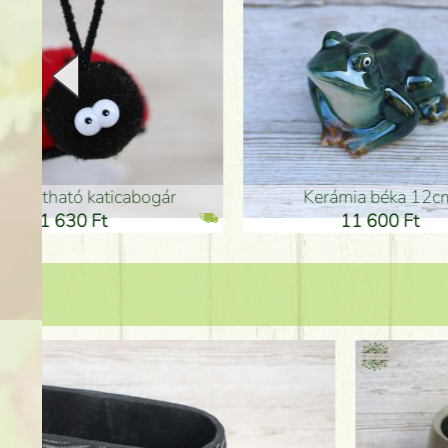
Kerámia béka 12cm
Kerám
11 600 Ft
1