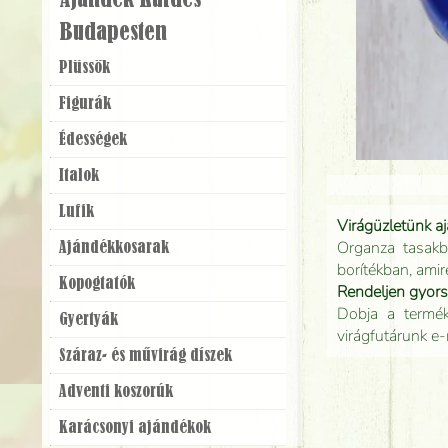
Ajándék Küldés
Budapesten
Plüssök
Figurák
Édességek
Italok
Lufik
Virágüzletünk a
Organza tasakb
Ajándék­kosarak
borítékban, amir
Kopogtatók
Rendeljen gyor
Dobja a terméke
Gyertyák
virágfutárunk e-
Száraz- és művirág díszek
Adventi koszorúk
Karácsonyi ajándékok