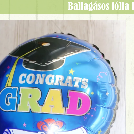
ballagásos fólia l