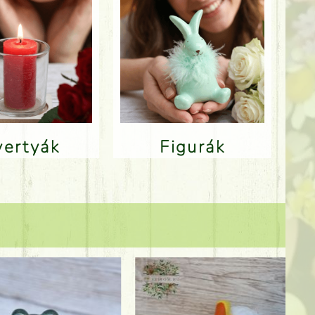
Gyertyák
Figurák