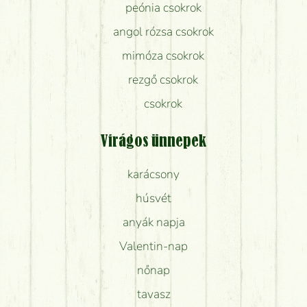
peónia csokrok
angol rózsa csokrok
mimóza csokrok
rezgő csokrok
csokrok
Virágos ünnepek
karácsony
húsvét
anyák napja
Valentin-nap
nőnap
tavasz