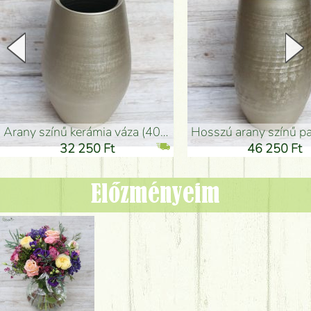
arany színű kerámia váza (40x26cm)
hosszú arany színű padlóváza
32 250 Ft
46 250 Ft
Előzményeim