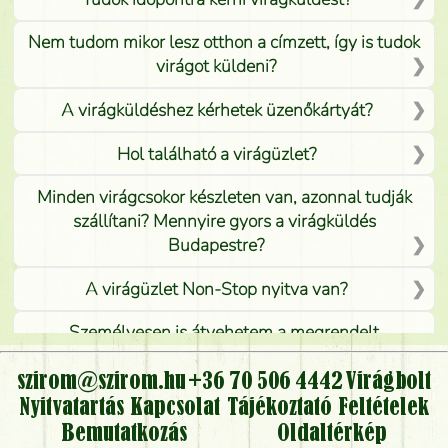
Nem tudom mikor lesz otthon a címzett, így is tudok
virágot küldeni?
A virágküldéshez kérhetek üzenőkártyát?
Hol található a virágüzlet?
Minden virágcsokor készleten van, azonnal tudják
szállítani? Mennyire gyors a virágküldés
Budapestre?
A virágüzlet Non-Stop nyitva van?
Személyesen is átvehetem a megrendelt
virágcsokrot, vagy csak virágküldéssel, kiszállítással
kérhető?
szirom@szirom.hu
+36 70 506 4442
Virágbolt
Nyitvatartás
Kapcsolat
Tájékoztató
Feltételek
Vidékre is lehet rendelni?
Bemutatkozás
Oldaltérkép