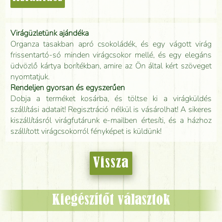
Virágüzletünk ajándéka
Organza tasakban apró csokoládék, és egy vágott virág
frissentartó-só minden virágcsokor mellé, és egy elegáns
üdvözlő kártya borítékban, amire az Ön által kért szöveget
nyomtatjuk.
Rendeljen gyorsan és egyszerűen
Dobja a terméket kosárba, és töltse ki a virágküldés
szállítási adatait! Regisztráció nélkül is vásárolhat! A sikeres
kiszállításról virágfutárunk e-mailben értesíti, és a házhoz
szállított virágcsokorról fényképet is küldünk!
Vissza
Kiegészítőt választok