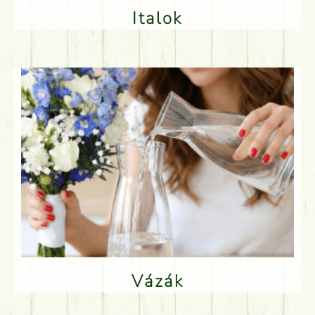
Italok
Vázák