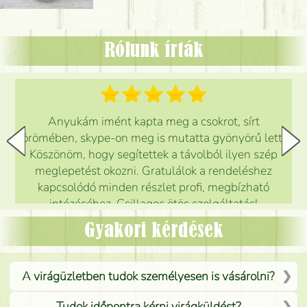
Rólunk írták
Anyukám imént kapta meg a csokrot, sírt
örömében, skype-on meg is mutatta gyönyörű lett.
Köszönöm, hogy segítettek a távolból ilyen szép
meglepetést okozni. Gratulálok a rendeléshez
kapcsolódó minden részlet profi, megbízható
intézéséhez. Csillagos ötös szolgáltatás!
Mónika
(
5
/5
)
Gyakori kérdések
A virágüzletben tudok személyesen is vásárolni?
Tudok időpontra kérni virágküldést?