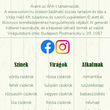
Meddig rendelhetek virágküldést úgy, hogy még ma
Áraink az ÁFA-t tartalmazzák.
kiszállítsák?
A www.szirom.hu oldalon található összes tartalom és kép a
Virág-Háló Kft. tulajdona, és szerzői jogvédelem © alatt áll.
Mennyire gyorsan tudják elkészíteni a csokrot, és
Bizonyos termékképeinkhez hangulatfestés céljából AI generált
mikor tudják leghamarabb kiszállítani?
hátteret használunk, de a képeken látható termék az valódi.
Virágüzletünk címe: Budapest, Podmaniczky u. 39. 1067
Vörös rózsát keresek, van önöknél?
Milyen visszajelzést kapok a virágküldésről?
Tényleg azt kapom, ami a képen van?
Színek
Virágok
Alkalmak
Mit kell tudni a virágcsokrok szállításáról?
vörös csokrok
rózsa csokrok
romantika
Hogy marad a lehető legtovább friss a csokor?
fehér csokrok
tulipán csokrok
születésnap
Tudok adventi koszorút vásárolni boltban?
rózsaszín csokrok
vegyes csokrok
babaszületés
lila csokrok
frézia csokrok
névnap