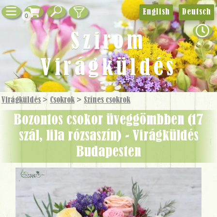
English
Deutsch
0
Szirom
Virágküldés
Virágküldés
>
Csokrok
>
Színes csokrok
bozontos csokor üveggömbben (17
szál, lila rózsaszín) - Virágküldés
Budapesten