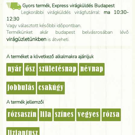
Gyors termék, Express virágküldés Budapest
Legkorábbi virágküldés virágfutárral:
ma 10:30-
12:30
Vagy választott későbbi időpontban.
Termékünket akár budapest belvásrosában lévő
virágüzletünkben
is átveheti.
A terméket a következő alkalmakra ajánljuk
nyár
ősz
születésnap
névnap
jobbulás
csakúgy
A termék jellemzői
rózsaszín
lila
színes
vegyes
rózsa
liziantusz