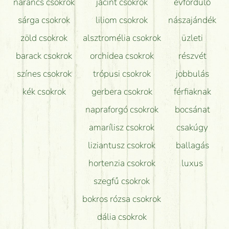
narancs csokrok
jácint csokrok
évforduló
sárga csokrok
liliom csokrok
nászajándék
zöld csokrok
alsztromélia csokrok
üzleti
barack csokrok
orchidea csokrok
részvét
színes csokrok
trópusi csokrok
jobbulás
kék csokrok
gerbera csokrok
férfiaknak
napraforgó csokrok
bocsánat
amarílisz csokrok
csakúgy
liziantusz csokrok
ballagás
hortenzia csokrok
luxus
szegfű csokrok
bokros rózsa csokrok
dália csokrok