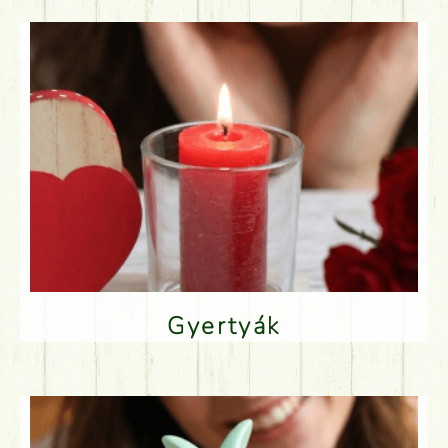
Gyertyák