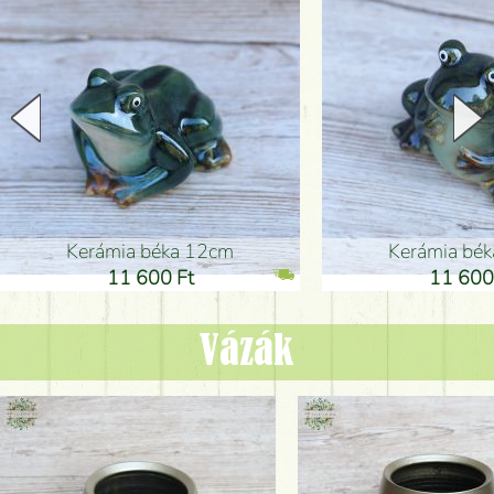
Kerámia béka 12cm
Kerámia bé
11 600 Ft
11 600
Vázák