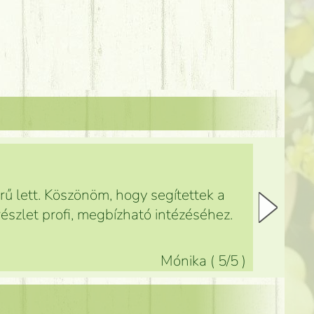
ű lett. Köszönöm, hogy segítettek a
észlet profi, megbízható intézéséhez.
Mónika
(
5
/5
)