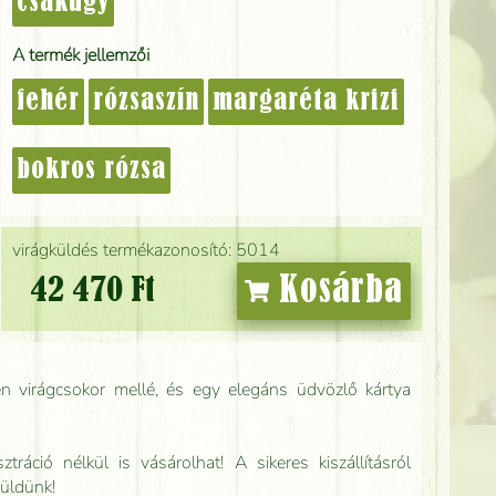
csakúgy
A termék jellemzői
fehér
rózsaszín
margaréta krizi
bokros rózsa
virágküldés termékazonosító: 5014
Kosárba
42 470 Ft
n virágcsokor mellé, és egy elegáns üdvözlő kártya
tráció nélkül is vásárolhat! A sikeres kiszállításról
küldünk!