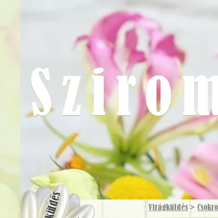
Sziro
Virágküldés
Virágküldés
>
Csokr