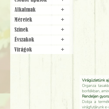
Csokor típusok
+
Alkalmak
+
Méretek
+
Színek
+
Évszakok
+
Virágok
+
Virágüzletünk a
Organza tasakb
borítékban, amir
Rendeljen gyor
Dobja a terméke
virágfutárunk e-