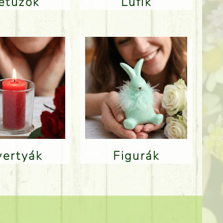
Betűzők
Lufik
Gyertyák
Figurák