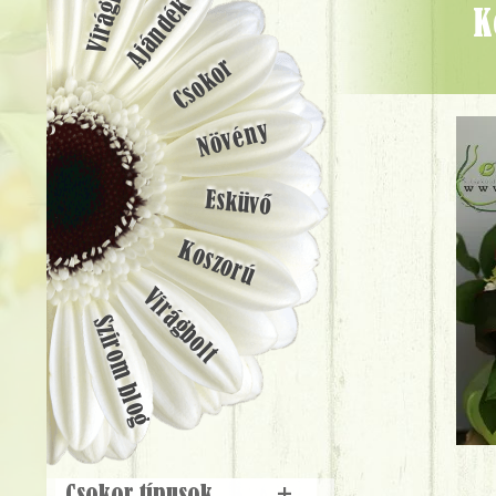
Ajándék
kosár margarétával, bokros rózsával (35cm) - Virágküldés
Csokor
Növény
Esküvő
Koszorú
Virágbolt
Szirom blog