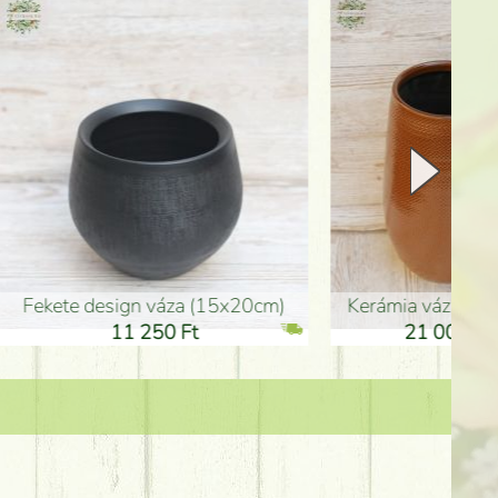
Kerámia váza 35*21cm
ballagó fiú fa betűző (10c
21 000 Ft
1 300 Ft