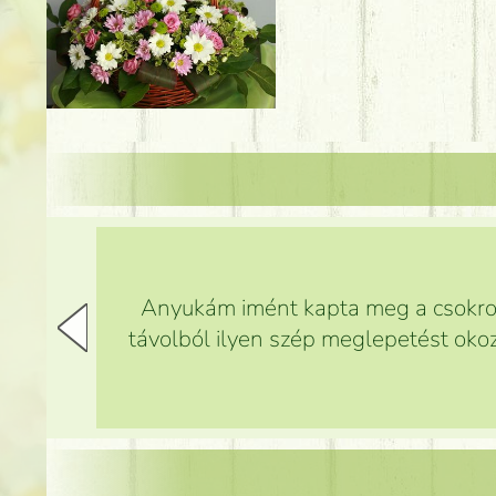
Anyukám imént kapta meg a csokrot,
távolból ilyen szép meglepetést okoz