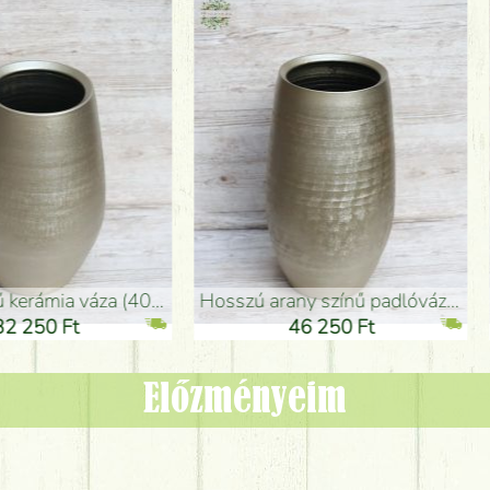
adlóváza (50x29cm)
fekete design váza (15x20cm)
0 Ft
11 250 Ft
Előzményeim