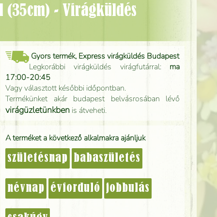
Gyors termék, Express virágküldés Budapest
Legkorábbi virágküldés virágfutárral:
ma
17:00-20:45
Vagy választott későbbi időpontban.
Termékünket akár budapest belvásrosában lévő
virágüzletünkben
is átveheti.
A terméket a következő alkalmakra ajánljuk
születésnap
babaszületés
névnap
évforduló
jobbulás