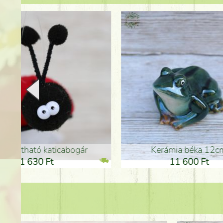
Kerámia béka 12cm
Kerám
11 600 Ft
1