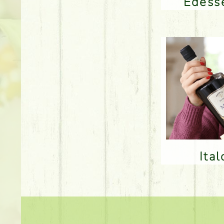
Édes
Ita