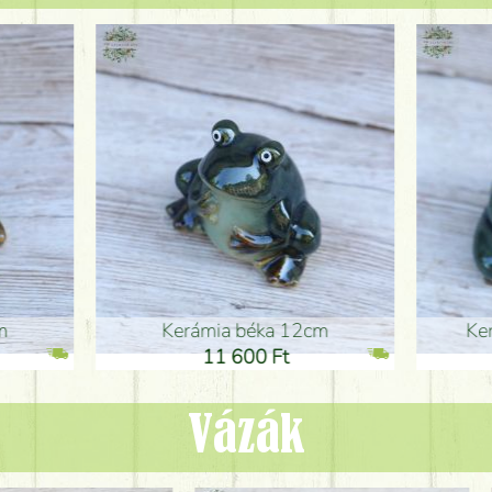
ia béka 12cm
Kerámia béka 12cm
1 600 Ft
11 600 Ft
Vázák