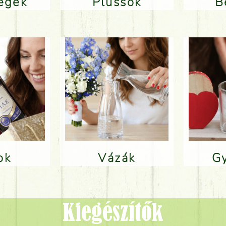
ségek
Plüssök
lok
Vázák
Kiegészítők