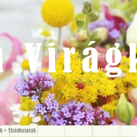
m Virág
ok
>
Virág­kosarak