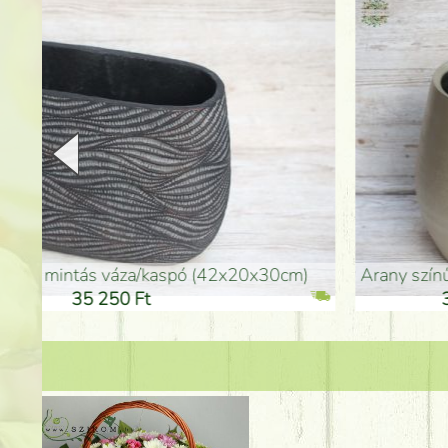
arany színű kerámia váza (40x26cm)
hosszú arany színű p
32 250 Ft
46 25