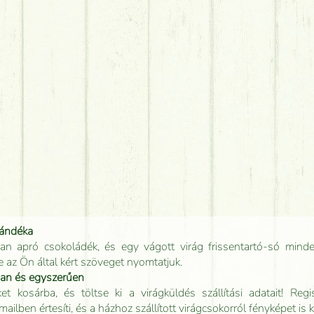
jándéka
an apró csokoládék, és egy vágott virág frissentartó-só minde
e az Ön által kért szöveget nyomtatjuk.
san és egyszerűen
t kosárba, és töltse ki a virágküldés szállítási adatait! Regisz
mailben értesíti, és a házhoz szállított virágcsokorról fényképet is 