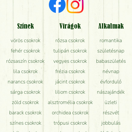
Milyen visszajelzést kapok a virágküldésről?
Tényleg azt kapom, ami a képen van?
Színek
Virágok
Alkalmak
Mit kell tudni a virágcsokrok szállításáról?
vörös csokrok
rózsa csokrok
romantika
Hogy marad a lehető legtovább friss a csokor?
fehér csokrok
tulipán csokrok
születésnap
Tudok adventi koszorút vásárolni boltban?
rózsaszín csokrok
vegyes csokrok
babaszületés
lila csokrok
frézia csokrok
névnap
narancs csokrok
jácint csokrok
évforduló
sárga csokrok
liliom csokrok
nászajándék
zöld csokrok
alsztromélia csokrok
üzleti
barack csokrok
orchidea csokrok
részvét
színes csokrok
trópusi csokrok
jobbulás