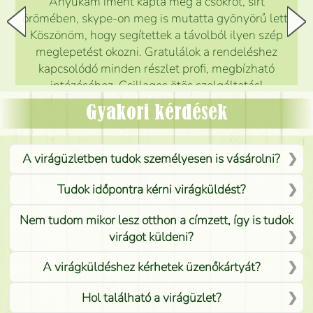
Anyukám imént kapta meg a csokrot, sírt
örömében, skype-on meg is mutatta gyönyörű lett.
Köszönöm, hogy segítettek a távolból ilyen szép
meglepetést okozni. Gratulálok a rendeléshez
kapcsolódó minden részlet profi, megbízható
intézéséhez. Csillagos ötös szolgáltatás!
Mónika
(
5
/5
)
Gyakori kérdések
A virágüzletben tudok személyesen is vásárolni?
Tudok időpontra kérni virágküldést?
Nem tudom mikor lesz otthon a címzett, így is tudok
virágot küldeni?
A virágküldéshez kérhetek üzenőkártyát?
Hol található a virágüzlet?