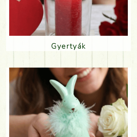
Gyertyák