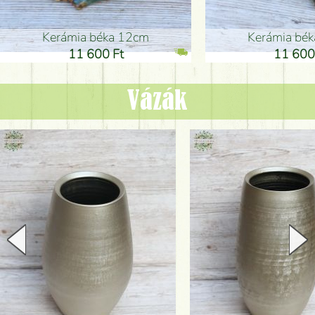
Kerámia béka 12cm
Kerámia bé
11 600 Ft
11 600
Vázák