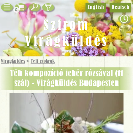
English
Deutsch
0
Szirom
Virágküldés
Virágküldés
>
Téli csokrok
téli kompozíció fehér rózsával (11
szál) - Virágküldés Budapesten