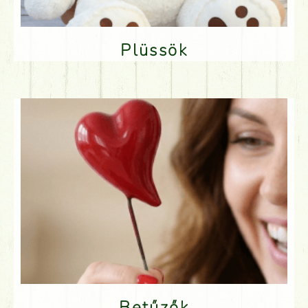
Plüssök
Betűzők