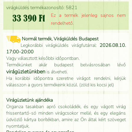
virágküldés termékazonosító: 5821
Ez a termék jelenleg sajnos nem
33 390 Ft
rendelhető.
Normál termék, Virágküldés Budapest
Legkorábbi virágküldés virágfutárral:
2026.08.10.
17:00-20:00
Vagy választott későbbi időpontban.
Termékünket akár budapest belvásrosában lévő
virágüzletünkben
is átveheti.
Ha korábbi időpontra szeretne virágot rendelni, kérjük
válasszon a gyors termékeink közül. (zöld kis kocsi jel)
Virágüzletünk ajándéka
Organza tasakban apró csokoládék, és egy vágott virág
frissentartó-só minden virágcsokor mellé, és egy elegáns
üdvözlő kártya borítékban, amire az Ön által kért szöveget
nyomtatjuk.