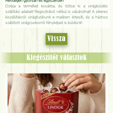
Rendeljen gyorsan és egyszerűen
Dobja a terméket kosárba, és töltse ki a virágküldés
szállítási adatait! Regisztráció nélkül is vásárolhat! A sikeres
kiszállításról virágfutárunk e-mailben értesíti, és a házhoz
szállított virágcsokorról fényképet is küldünk!
Vissza
Kiegészítőt választok