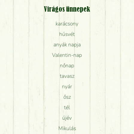
Virágos ünnepek
karácsony
húsvét
anyák napja
Valentin-nap
nőnap
tavasz
nyár
ősz
tél
újév
Mikulás