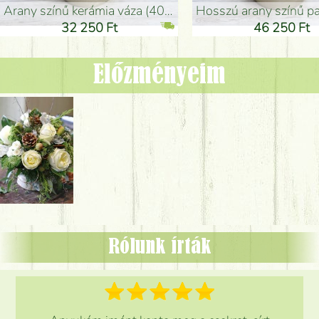
arany színű kerámia váza (40x26cm)
hosszú arany színű padlóváza
32 250 Ft
46 250 Ft
Előzményeim
Rólunk írták