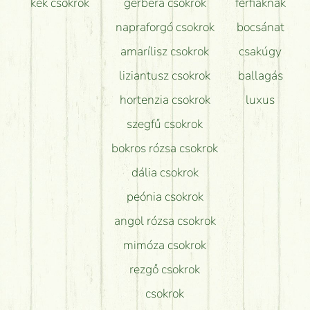
kék csokrok
gerbera csokrok
férfiaknak
napraforgó csokrok
bocsánat
amarílisz csokrok
csakúgy
liziantusz csokrok
ballagás
hortenzia csokrok
luxus
szegfű csokrok
bokros rózsa csokrok
dália csokrok
peónia csokrok
angol rózsa csokrok
mimóza csokrok
rezgő csokrok
csokrok