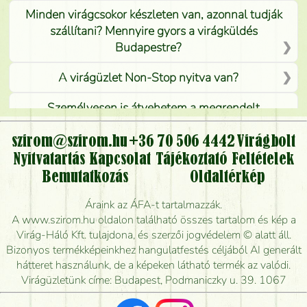
Minden virágcsokor készleten van, azonnal tudják
szállítani? Mennyire gyors a virágküldés
Budapestre?
A virágüzlet Non-Stop nyitva van?
Személyesen is átvehetem a megrendelt
virágcsokrot, vagy csak virágküldéssel, kiszállítással
kérhető?
szirom@szirom.hu
+36 70 506 4442
Virágbolt
Nyitvatartás
Kapcsolat
Tájékoztató
Feltételek
Vidékre is lehet rendelni?
Bemutatkozás
Oldaltérkép
Meddig rendelhetek virágküldést úgy, hogy még ma
Áraink az ÁFA-t tartalmazzák.
kiszállítsák?
A www.szirom.hu oldalon található összes tartalom és kép a
Virág-Háló Kft. tulajdona, és szerzői jogvédelem © alatt áll.
Mennyire gyorsan tudják elkészíteni a csokrot, és
Bizonyos termékképeinkhez hangulatfestés céljából AI generált
mikor tudják leghamarabb kiszállítani?
hátteret használunk, de a képeken látható termék az valódi.
Virágüzletünk címe: Budapest, Podmaniczky u. 39. 1067
Vörös rózsát keresek, van önöknél?