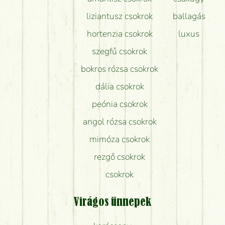
liziantusz csokrok
ballagás
hortenzia csokrok
luxus
szegfű csokrok
bokros rózsa csokrok
dália csokrok
peónia csokrok
angol rózsa csokrok
mimóza csokrok
rezgő csokrok
csokrok
Virágos ünnepek