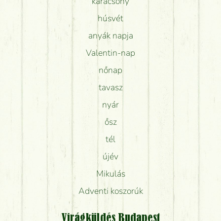
karácsony
húsvét
anyák napja
Valentin-nap
nőnap
tavasz
nyár
ősz
tél
újév
Mikulás
Adventi koszorúk
Virágküldés Budapest