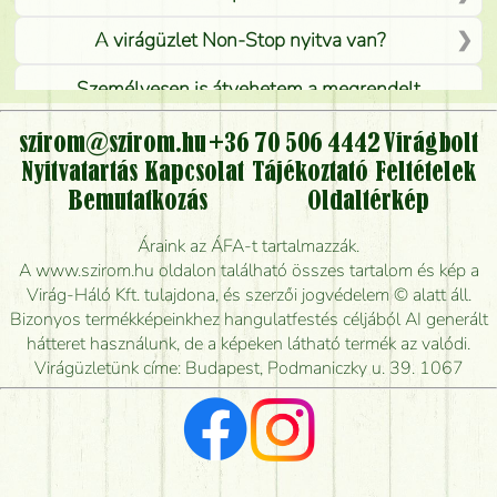
A virágüzlet Non-Stop nyitva van?
Személyesen is átvehetem a megrendelt
virágcsokrot, vagy csak virágküldéssel, kiszállítással
kérhető?
szirom@szirom.hu
+36 70 506 4442
Virágbolt
Nyitvatartás
Kapcsolat
Tájékoztató
Feltételek
Vidékre is lehet rendelni?
Bemutatkozás
Oldaltérkép
Meddig rendelhetek virágküldést úgy, hogy még ma
Áraink az ÁFA-t tartalmazzák.
kiszállítsák?
A www.szirom.hu oldalon található összes tartalom és kép a
Virág-Háló Kft. tulajdona, és szerzői jogvédelem © alatt áll.
Mennyire gyorsan tudják elkészíteni a csokrot, és
Bizonyos termékképeinkhez hangulatfestés céljából AI generált
mikor tudják leghamarabb kiszállítani?
hátteret használunk, de a képeken látható termék az valódi.
Virágüzletünk címe: Budapest, Podmaniczky u. 39. 1067
Vörös rózsát keresek, van önöknél?
Milyen visszajelzést kapok a virágküldésről?
Tényleg azt kapom, ami a képen van?