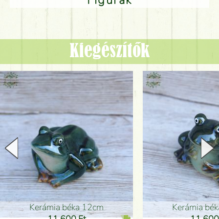
Figurák
Kiegészítők
Kerámia béka 12cm
Kerámia bé