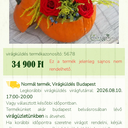
virágküldés termékazonosító: 5678
Ez a termék jelenleg sajnos nem
34 900 Ft
rendelhető.
Normál termék, Virágküldés Budapest
Legkorábbi virágküldés virágfutárral:
2026.08.10.
17:00-20:00
Vagy választott későbbi időpontban.
Termékünket akár budapest belvásrosában lévő
virágüzletünkben
is átveheti.
Ha korábbi időpontra szeretne virágot rendelni, kérjük