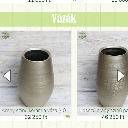
11 600 Ft
11 600
Vázák
arany színű kerámia váza (40x26cm)
hosszú arany színű padlóváza
32 250 Ft
46 250 Ft