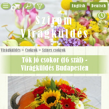
English
Deutsch
0
Szirom
Virágküldés
Virágküldés
>
Csokrok
>
Színes csokrok
tök jó csokor (16 szál) -
Virágküldés Budapesten