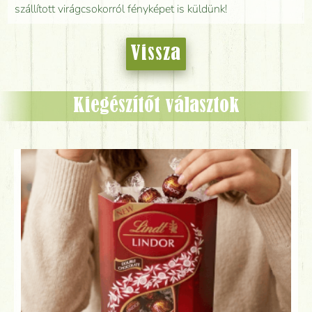
szállított virágcsokorról fényképet is küldünk!
Vissza
Kiegészítőt választok