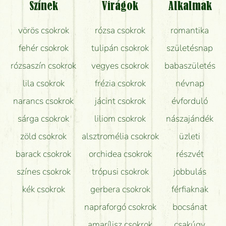
Színek
Virágok
Alkalmak
Mit kell tudni a virágcsokrok szállításáról?
vörös csokrok
rózsa csokrok
romantika
Hogy marad a lehető legtovább friss a csokor?
fehér csokrok
tulipán csokrok
születésnap
Tudok adventi koszorút vásárolni boltban?
rózsaszín csokrok
vegyes csokrok
babaszületés
lila csokrok
frézia csokrok
névnap
narancs csokrok
jácint csokrok
évforduló
sárga csokrok
liliom csokrok
nászajándék
zöld csokrok
alsztromélia csokrok
üzleti
barack csokrok
orchidea csokrok
részvét
színes csokrok
trópusi csokrok
jobbulás
kék csokrok
gerbera csokrok
férfiaknak
napraforgó csokrok
bocsánat
amarílisz csokrok
csakúgy