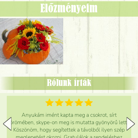
Előzményeim
Rólunk írták
Anyukám imént kapta meg a csokrot, sírt
örömében, skype-on meg is mutatta gyönyörű lett.
Köszönöm, hogy segítettek a távolból ilyen szép
meglepetést okozni. Gratulálok a rendeléshez