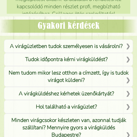
kapcsolódó minden részlet profi, megbízható
intézéséhez. Csillagos ötös szolgáltatás!
Mónika
(
5
/5
)
Gyakori kérdések
A virágüzletben tudok személyesen is vásárolni?
Tudok időpontra kérni virágküldést?
Nem tudom mikor lesz otthon a címzett, így is tudok
virágot küldeni?
A virágküldéshez kérhetek üzenőkártyát?
Hol található a virágüzlet?
Minden virágcsokor készleten van, azonnal tudják
szállítani? Mennyire gyors a virágküldés
Budapestre?