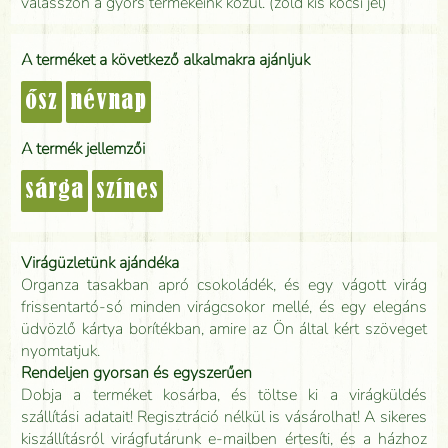
válasszon a gyors termékeink közül. (zöld kis kocsi jel)
A terméket a következő alkalmakra ajánljuk
ősz
névnap
A termék jellemzői
sárga
színes
Virágüzletünk ajándéka
Organza tasakban apró csokoládék, és egy vágott virág
frissentartó-só minden virágcsokor mellé, és egy elegáns
üdvözlő kártya borítékban, amire az Ön által kért szöveget
nyomtatjuk.
Rendeljen gyorsan és egyszerűen
Dobja a terméket kosárba, és töltse ki a virágküldés
szállítási adatait! Regisztráció nélkül is vásárolhat! A sikeres
kiszállításról virágfutárunk e-mailben értesíti, és a házhoz