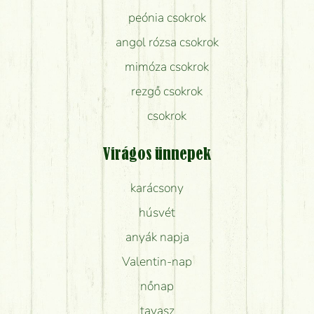
peónia csokrok
angol rózsa csokrok
mimóza csokrok
rezgő csokrok
csokrok
Virágos ünnepek
karácsony
húsvét
anyák napja
Valentin-nap
nőnap
tavasz