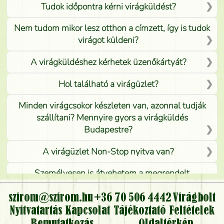
Tudok időpontra kérni virágküldést?
Nem tudom mikor lesz otthon a címzett, így is tudok
virágot küldeni?
A virágküldéshez kérhetek üzenőkártyát?
Hol található a virágüzlet?
Minden virágcsokor készleten van, azonnal tudják
szállítani? Mennyire gyors a virágküldés
Budapestre?
A virágüzlet Non-Stop nyitva van?
Személyesen is átvehetem a megrendelt
virágcsokrot, vagy csak virágküldéssel, kiszállítással
kérhető?
szirom@szirom.hu
+36 70 506 4442
Virágbolt
Nyitvatartás
Kapcsolat
Tájékoztató
Feltételek
Vidékre is lehet rendelni?