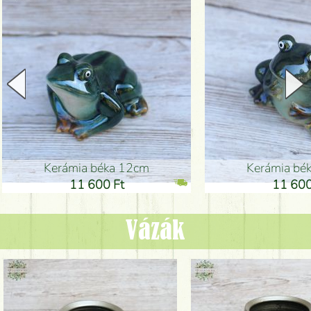
Kerámia béka 12cm
Kerámia bé
11 600 Ft
11 600
Vázák