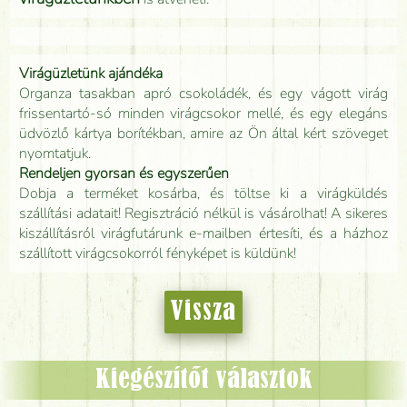
Virágüzletünk ajándéka
Organza tasakban apró csokoládék, és egy vágott virág
frissentartó-só minden virágcsokor mellé, és egy elegáns
üdvözlő kártya borítékban, amire az Ön által kért szöveget
nyomtatjuk.
Rendeljen gyorsan és egyszerűen
Dobja a terméket kosárba, és töltse ki a virágküldés
szállítási adatait! Regisztráció nélkül is vásárolhat! A sikeres
kiszállításról virágfutárunk e-mailben értesíti, és a házhoz
szállított virágcsokorról fényképet is küldünk!
Vissza
Kiegészítőt választok