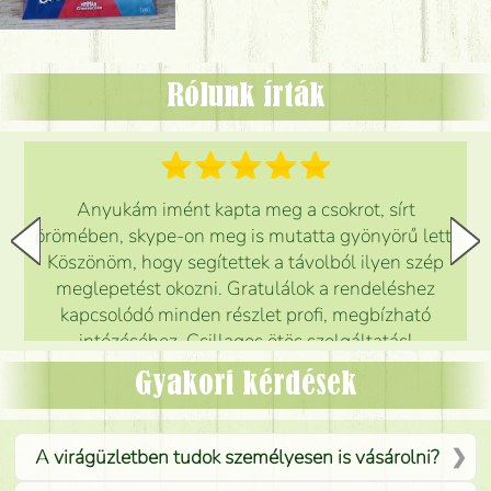
Rólunk írták
Anyukám imént kapta meg a csokrot, sírt
örömében, skype-on meg is mutatta gyönyörű lett.
Köszönöm, hogy segítettek a távolból ilyen szép
meglepetést okozni. Gratulálok a rendeléshez
kapcsolódó minden részlet profi, megbízható
intézéséhez. Csillagos ötös szolgáltatás!
Mónika
(
5
/5
)
Gyakori kérdések
A virágüzletben tudok személyesen is vásárolni?