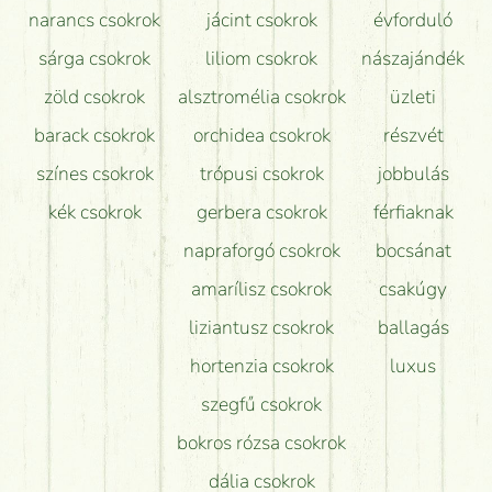
narancs csokrok
jácint csokrok
évforduló
sárga csokrok
liliom csokrok
nászajándék
zöld csokrok
alsztromélia csokrok
üzleti
barack csokrok
orchidea csokrok
részvét
színes csokrok
trópusi csokrok
jobbulás
kék csokrok
gerbera csokrok
férfiaknak
napraforgó csokrok
bocsánat
amarílisz csokrok
csakúgy
liziantusz csokrok
ballagás
hortenzia csokrok
luxus
szegfű csokrok
bokros rózsa csokrok
dália csokrok