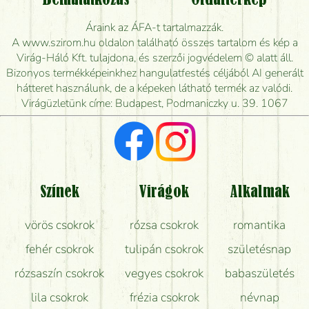
Bemutatkozás
Oldaltérkép
Meddig rendelhetek virágküldést úgy, hogy még ma
Áraink az ÁFA-t tartalmazzák.
kiszállítsák?
A www.szirom.hu oldalon található összes tartalom és kép a
Virág-Háló Kft. tulajdona, és szerzői jogvédelem © alatt áll.
Mennyire gyorsan tudják elkészíteni a csokrot, és
Bizonyos termékképeinkhez hangulatfestés céljából AI generált
mikor tudják leghamarabb kiszállítani?
hátteret használunk, de a képeken látható termék az valódi.
Virágüzletünk címe: Budapest, Podmaniczky u. 39. 1067
Vörös rózsát keresek, van önöknél?
Milyen visszajelzést kapok a virágküldésről?
Tényleg azt kapom, ami a képen van?
Színek
Virágok
Alkalmak
Mit kell tudni a virágcsokrok szállításáról?
vörös csokrok
rózsa csokrok
romantika
Hogy marad a lehető legtovább friss a csokor?
fehér csokrok
tulipán csokrok
születésnap
Tudok adventi koszorút vásárolni boltban?
rózsaszín csokrok
vegyes csokrok
babaszületés
lila csokrok
frézia csokrok
névnap