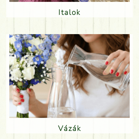
Italok
Vázák