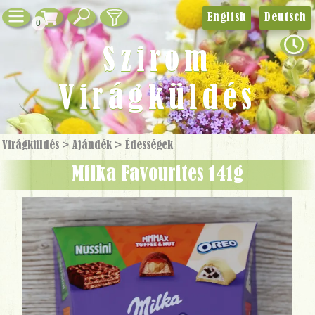
English
Deutsch
0
Szirom
Virágküldés
Virágküldés
>
Ajándék
>
Édességek
Milka Favourites 141g