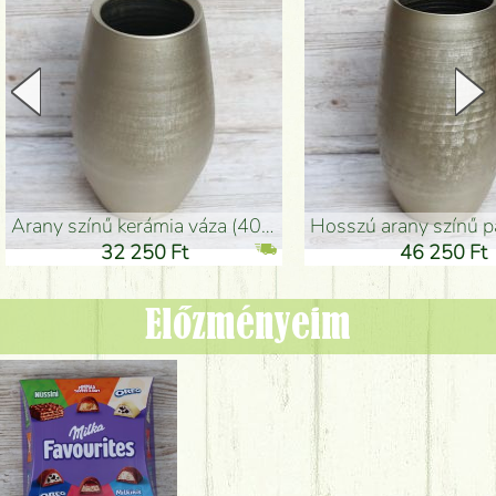
arany színű kerámia váza (40x26cm)
hosszú arany színű padlóváza
32 250 Ft
46 250 Ft
Előzményeim