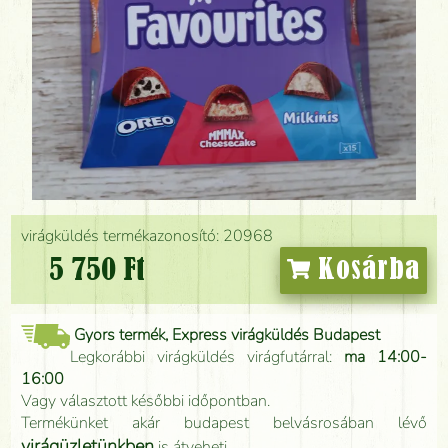
virágküldés termékazonosító: 20968
5 750 Ft
Kosárba
Gyors termék, Express virágküldés Budapest
Legkorábbi virágküldés virágfutárral:
ma 14:00-
16:00
Vagy választott későbbi időpontban.
Termékünket akár budapest belvásrosában lévő
virágüzletünkben
is átveheti.