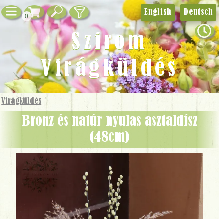
English
Deutsch
0
Szirom
Virágküldés
Virágküldés
bronz és natúr nyulas asztaldísz
(48cm)