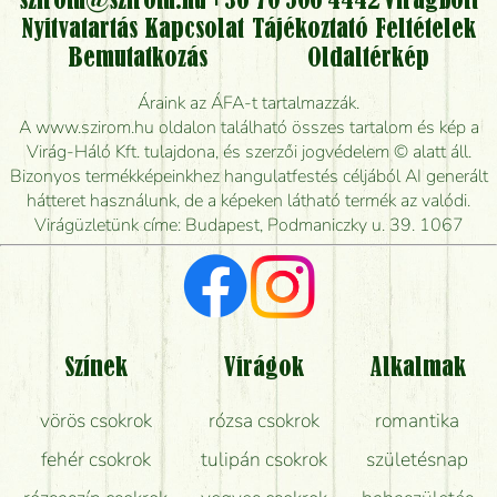
szirom@szirom.hu
+36 70 506 4442
Virágbolt
Nyitvatartás
Kapcsolat
Tájékoztató
Feltételek
Vidékre is lehet rendelni?
Bemutatkozás
Oldaltérkép
Meddig rendelhetek virágküldést úgy, hogy még ma
Áraink az ÁFA-t tartalmazzák.
kiszállítsák?
A www.szirom.hu oldalon található összes tartalom és kép a
Virág-Háló Kft. tulajdona, és szerzői jogvédelem © alatt áll.
Mennyire gyorsan tudják elkészíteni a csokrot, és
Bizonyos termékképeinkhez hangulatfestés céljából AI generált
mikor tudják leghamarabb kiszállítani?
hátteret használunk, de a képeken látható termék az valódi.
Virágüzletünk címe: Budapest, Podmaniczky u. 39. 1067
Vörös rózsát keresek, van önöknél?
Milyen visszajelzést kapok a virágküldésről?
Tényleg azt kapom, ami a képen van?
Színek
Virágok
Alkalmak
Mit kell tudni a virágcsokrok szállításáról?
vörös csokrok
rózsa csokrok
romantika
Hogy marad a lehető legtovább friss a csokor?
fehér csokrok
tulipán csokrok
születésnap
Tudok adventi koszorút vásárolni boltban?