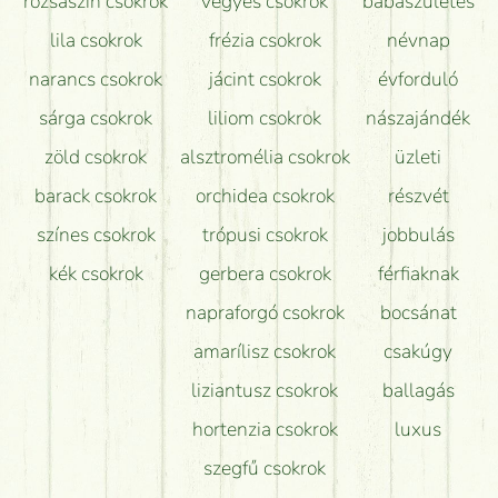
rózsaszín csokrok
vegyes csokrok
babaszületés
lila csokrok
frézia csokrok
névnap
narancs csokrok
jácint csokrok
évforduló
sárga csokrok
liliom csokrok
nászajándék
zöld csokrok
alsztromélia csokrok
üzleti
barack csokrok
orchidea csokrok
részvét
színes csokrok
trópusi csokrok
jobbulás
kék csokrok
gerbera csokrok
férfiaknak
napraforgó csokrok
bocsánat
amarílisz csokrok
csakúgy
liziantusz csokrok
ballagás
hortenzia csokrok
luxus
szegfű csokrok