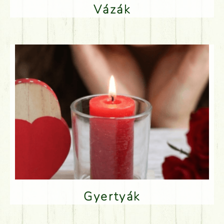
Vázák
Gyertyák