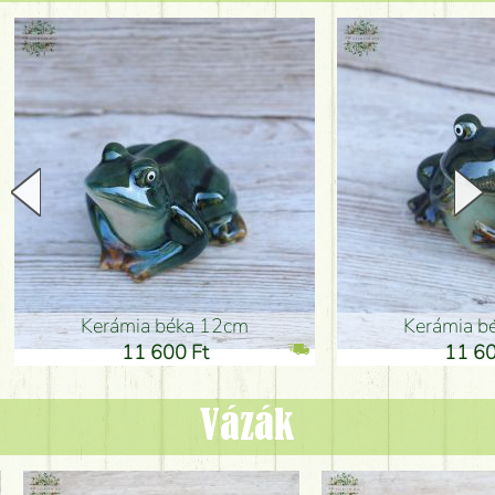
Kerámia béka 12cm
Kerámia bé
11 600 Ft
11 600
Vázák