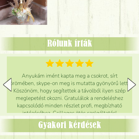
Rólunk írták
Anyukám imént kapta meg a csokrot, sírt
örömében, skype-on meg is mutatta gyönyörű lett.
Köszönöm, hogy segítettek a távolból ilyen szép
meglepetést okozni. Gratulálok a rendeléshez
kapcsolódó minden részlet profi, megbízható
intézéséhez. Csillagos ötös szolgáltatás!
Mónika
(
5
/5
)
Gyakori kérdések