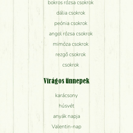
bokros rózsa csokrok
dália csokrok
peónia csokrok
angol rózsa csokrok
mimóza csokrok
rezgő csokrok
csokrok
Virágos ünnepek
karácsony
húsvét
anyák napja
Valentin-nap