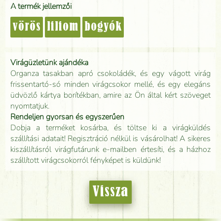
A termék jellemzői
vörös
liliom
bogyók
Virágüzletünk ajándéka
Organza tasakban apró csokoládék, és egy vágott virág
frissentartó-só minden virágcsokor mellé, és egy elegáns
üdvözlő kártya borítékban, amire az Ön által kért szöveget
nyomtatjuk.
Rendeljen gyorsan és egyszerűen
Dobja a terméket kosárba, és töltse ki a virágküldés
szállítási adatait! Regisztráció nélkül is vásárolhat! A sikeres
kiszállításról virágfutárunk e-mailben értesíti, és a házhoz
szállított virágcsokorról fényképet is küldünk!
Vissza