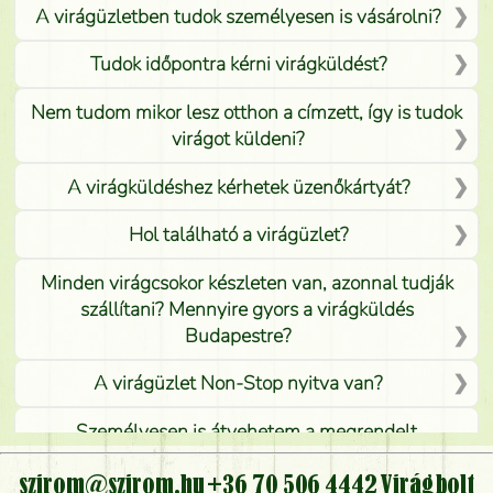
A virágüzletben tudok személyesen is vásárolni?
Tudok időpontra kérni virágküldést?
Nem tudom mikor lesz otthon a címzett, így is tudok
virágot küldeni?
A virágküldéshez kérhetek üzenőkártyát?
Hol található a virágüzlet?
Minden virágcsokor készleten van, azonnal tudják
szállítani? Mennyire gyors a virágküldés
Budapestre?
A virágüzlet Non-Stop nyitva van?
Személyesen is átvehetem a megrendelt
virágcsokrot, vagy csak virágküldéssel, kiszállítással
kérhető?
szirom@szirom.hu
+36 70 506 4442
Virágbolt