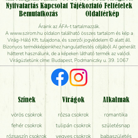
Nyitvatartás
Kapcsolat
Tájékoztató
Feltételek
Vidékre is lehet rendelni?
Bemutatkozás
Oldaltérkép
Meddig rendelhetek virágküldést úgy, hogy még ma
Áraink az ÁFA-t tartalmazzák.
kiszállítsák?
A www.szirom.hu oldalon található összes tartalom és kép a
Virág-Háló Kft. tulajdona, és szerzői jogvédelem © alatt áll.
Mennyire gyorsan tudják elkészíteni a csokrot, és
Bizonyos termékképeinkhez hangulatfestés céljából AI generált
mikor tudják leghamarabb kiszállítani?
hátteret használunk, de a képeken látható termék az valódi.
Virágüzletünk címe: Budapest, Podmaniczky u. 39. 1067
Vörös rózsát keresek, van önöknél?
Milyen visszajelzést kapok a virágküldésről?
Tényleg azt kapom, ami a képen van?
Színek
Virágok
Alkalmak
Mit kell tudni a virágcsokrok szállításáról?
vörös csokrok
rózsa csokrok
romantika
Hogy marad a lehető legtovább friss a csokor?
fehér csokrok
tulipán csokrok
születésnap
Tudok adventi koszorút vásárolni boltban?
rózsaszín csokrok
vegyes csokrok
babaszületés