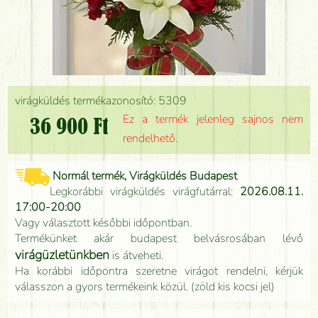
virágküldés termékazonosító: 5309
Ez a termék jelenleg sajnos nem
36 900 Ft
rendelhető.
Normál termék, Virágküldés Budapest
Legkorábbi virágküldés virágfutárral:
2026.08.11.
17:00-20:00
Vagy választott későbbi időpontban.
Termékünket akár budapest belvásrosában lévő
virágüzletünkben
is átveheti.
Ha korábbi időpontra szeretne virágot rendelni, kérjük
válasszon a gyors termékeink közül. (zöld kis kocsi jel)