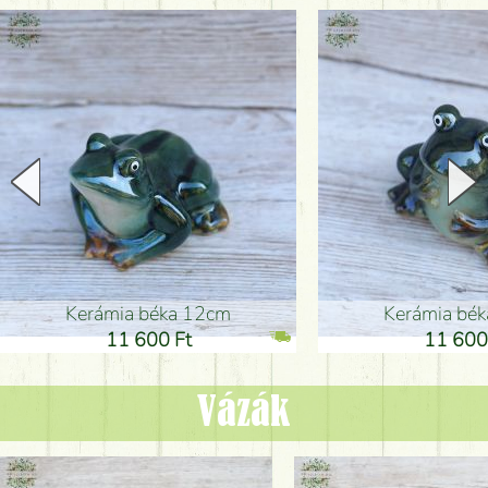
Kerámia béka 12cm
Kerámia bé
11 600 Ft
11 600
Vázák