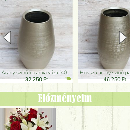
arany színű kerámia váza (40x26cm)
hosszú arany színű padlóváza
32 250 Ft
46 250 Ft
Előzményeim