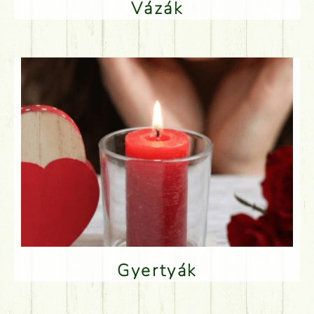
Vázák
Gyertyák