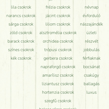
lila csokrok
frézia csokrok
névnap
narancs csokrok
jácint csokrok
évforduló
sárga csokrok
liliom csokrok
nászajándék
zöld csokrok
alsztromélia csokrok
üzleti
barack csokrok
orchidea csokrok
részvét
színes csokrok
trópusi csokrok
jobbulás
kék csokrok
gerbera csokrok
férfiaknak
napraforgó csokrok
bocsánat
amarílisz csokrok
csakúgy
liziantusz csokrok
ballagás
hortenzia csokrok
luxus
szegfű csokrok