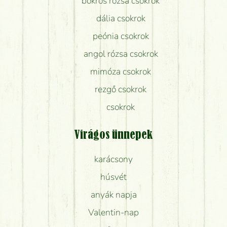
bokros rózsa csokrok
dália csokrok
peónia csokrok
angol rózsa csokrok
mimóza csokrok
rezgő csokrok
csokrok
Virágos ünnepek
karácsony
húsvét
anyák napja
Valentin-nap