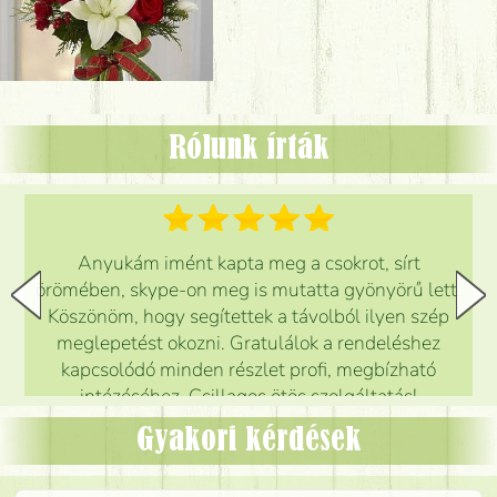
Rólunk írták
Anyukám imént kapta meg a csokrot, sírt
örömében, skype-on meg is mutatta gyönyörű lett.
Köszönöm, hogy segítettek a távolból ilyen szép
meglepetést okozni. Gratulálok a rendeléshez
kapcsolódó minden részlet profi, megbízható
intézéséhez. Csillagos ötös szolgáltatás!
Mónika
(
5
/5
)
Gyakori kérdések