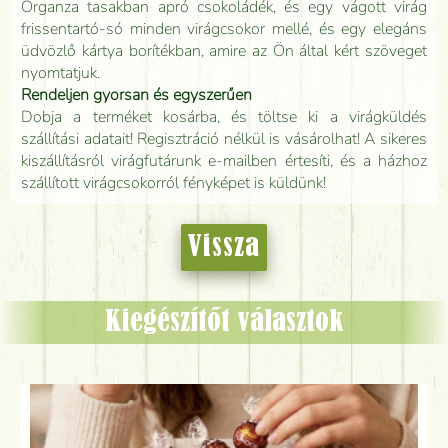
Organza tasakban apró csokoládék, és egy vágott virág
frissentartó-só minden virágcsokor mellé, és egy elegáns
üdvözlő kártya borítékban, amire az Ön által kért szöveget
nyomtatjuk.
Rendeljen gyorsan és egyszerűen
Dobja a terméket kosárba, és töltse ki a virágküldés
szállítási adatait! Regisztráció nélkül is vásárolhat! A sikeres
kiszállításról virágfutárunk e-mailben értesíti, és a házhoz
szállított virágcsokorról fényképet is küldünk!
Vissza
Kiegészítőt választok