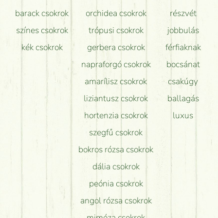
barack csokrok
orchidea csokrok
részvét
színes csokrok
trópusi csokrok
jobbulás
kék csokrok
gerbera csokrok
férfiaknak
napraforgó csokrok
bocsánat
amarílisz csokrok
csakúgy
liziantusz csokrok
ballagás
hortenzia csokrok
luxus
szegfű csokrok
bokros rózsa csokrok
dália csokrok
peónia csokrok
angol rózsa csokrok
mimóza csokrok