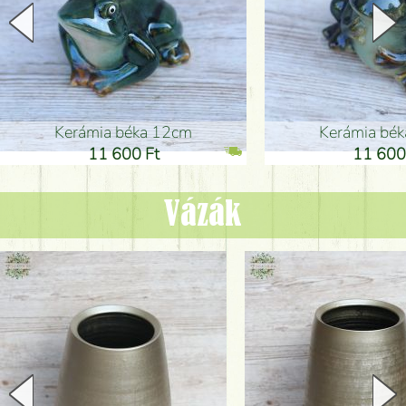
Kerámia béka 12cm
Kerámia bé
11 600 Ft
11 600
Vázák