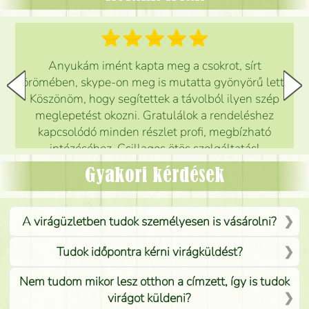
Anyukám imént kapta meg a csokrot, sírt
örömében, skype-on meg is mutatta gyönyörű lett.
Köszönöm, hogy segítettek a távolból ilyen szép
meglepetést okozni. Gratulálok a rendeléshez
kapcsolódó minden részlet profi, megbízható
intézéséhez. Csillagos ötös szolgáltatás!
Mónika
(
5
/5
)
Gyakori kérdések
A virágüzletben tudok személyesen is vásárolni?
Tudok időpontra kérni virágküldést?
Nem tudom mikor lesz otthon a címzett, így is tudok
virágot küldeni?