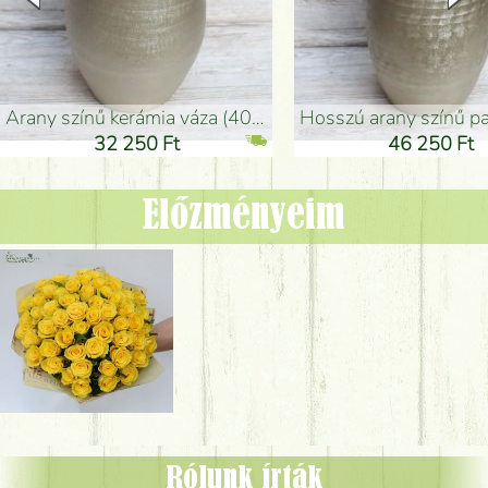
arany színű kerámia váza (40x26cm)
hosszú arany színű padlóváza
32 250 Ft
46 250 Ft
Előzményeim
Rólunk írták