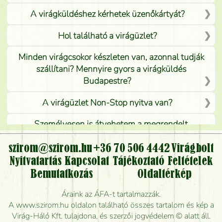
A virágküldéshez kérhetek üzenőkártyát?
Hol található a virágüzlet?
Minden virágcsokor készleten van, azonnal tudják
szállítani? Mennyire gyors a virágküldés
Budapestre?
A virágüzlet Non-Stop nyitva van?
Személyesen is átvehetem a megrendelt
virágcsokrot, vagy csak virágküldéssel, kiszállítással
kérhető?
szirom@szirom.hu
+36 70 506 4442
Virágbolt
Nyitvatartás
Kapcsolat
Tájékoztató
Feltételek
Vidékre is lehet rendelni?
Bemutatkozás
Oldaltérkép
Meddig rendelhetek virágküldést úgy, hogy még ma
Áraink az ÁFA-t tartalmazzák.
kiszállítsák?
A www.szirom.hu oldalon található összes tartalom és kép a
Virág-Háló Kft. tulajdona, és szerzői jogvédelem © alatt áll.