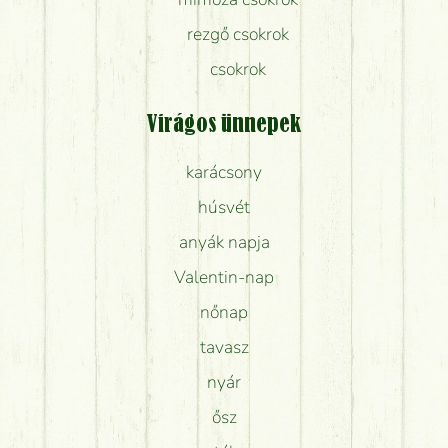
rezgő csokrok
csokrok
Virágos ünnepek
karácsony
húsvét
anyák napja
Valentin-nap
nőnap
tavasz
nyár
ősz