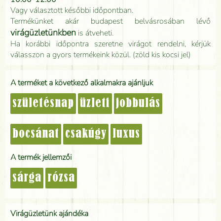
Vagy választott későbbi időpontban.
Termékünket akár budapest belvásrosában lévő
virágüzletünkben
is átveheti.
Ha korábbi időpontra szeretne virágot rendelni, kérjük
válasszon a gyors termékeink közül. (zöld kis kocsi jel)
A terméket a következő alkalmakra ajánljuk
születésnap
üzleti
jobbulás
bocsánat
csakúgy
luxus
A termék jellemzői
sárga
rózsa
Virágüzletünk ajándéka