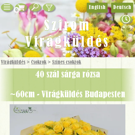
English
Deutsch
0
Szirom
Virágküldés
Virágküldés
>
Csokrok
>
Színes csokrok
40 szál sárga rózsa
~60cm - Virágküldés Budapesten