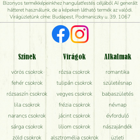
Mennyire gyorsan tudják elkészíteni a csokrot, és
Bizonyos termékképeinkhez hangulatfestés céljából AI generált
mikor tudják leghamarabb kiszállítani?
hátteret használunk, de a képeken látható termék az valódi.
Virágüzletünk címe: Budapest, Podmaniczky u. 39. 1067
Vörös rózsát keresek, van önöknél?
Milyen visszajelzést kapok a virágküldésről?
Tényleg azt kapom, ami a képen van?
Színek
Virágok
Alkalmak
Mit kell tudni a virágcsokrok szállításáról?
vörös csokrok
rózsa csokrok
romantika
Hogy marad a lehető legtovább friss a csokor?
fehér csokrok
tulipán csokrok
születésnap
Tudok adventi koszorút vásárolni boltban?
rózsaszín csokrok
vegyes csokrok
babaszületés
lila csokrok
frézia csokrok
névnap
narancs csokrok
jácint csokrok
évforduló
sárga csokrok
liliom csokrok
nászajándék
zöld csokrok
alsztromélia csokrok
üzleti